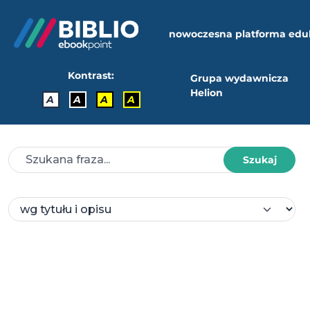
nowoczesna platforma edu
Kontrast:
Grupa wydawnicza
Helion
A
A
A
A
Szukaj