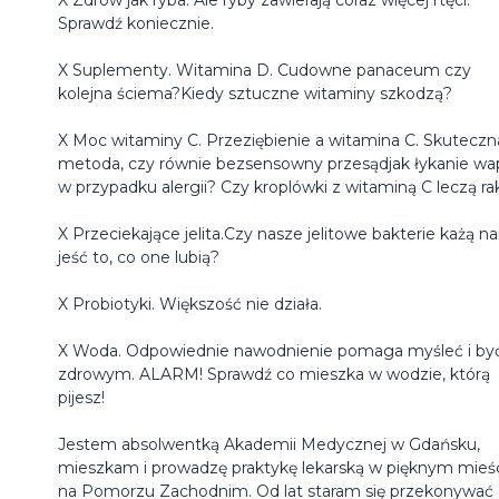
Sprawdź koniecznie.
X Suplementy. Witamina D. Cudowne panaceum czy
kolejna ściema?Kiedy sztuczne witaminy szkodzą?
X Moc witaminy C. Przeziębienie a witamina C. Skuteczn
metoda, czy równie bezsensowny przesądjak łykanie wa
w przypadku alergii? Czy kroplówki z witaminą C leczą ra
X Przeciekające jelita.Czy nasze jelitowe bakterie każą 
jeść to, co one lubią?
X Probiotyki. Większość nie działa.
X Woda. Odpowiednie nawodnienie pomaga myśleć i by
zdrowym. ALARM! Sprawdź co mieszka w wodzie, którą
pijesz!
Jestem absolwentką Akademii Medycznej w Gdańsku,
mieszkam i prowadzę praktykę lekarską w pięknym mieś
na Pomorzu Zachodnim. Od lat staram się przekonywać