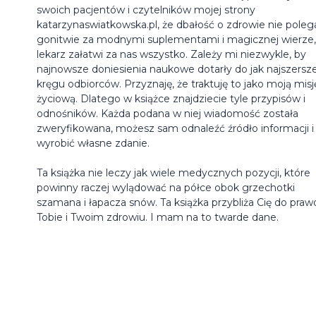
swoich pacjentów i czytelników mojej strony
katarzynaswiatkowska.pl, że dbałość o zdrowie nie poleg
gonitwie za modnymi suplementami i magicznej wierze,
lekarz załatwi za nas wszystko. Zależy mi niezwykle, by
najnowsze doniesienia naukowe dotarły do jak najszersz
kręgu odbiorców. Przyznaję, że traktuję to jako moją misj
życiową. Dlatego w książce znajdziecie tyle przypisów i
odnośników. Każda podana w niej wiadomość została
zweryfikowana, możesz sam odnaleźć źródło informacji i
wyrobić własne zdanie.
Ta książka nie leczy jak wiele medycznych pozycji, które
powinny raczej wylądować na półce obok grzechotki
szamana i łapacza snów. Ta książka przybliża Cię do praw
Tobie i Twoim zdrowiu. I mam na to twarde dane.