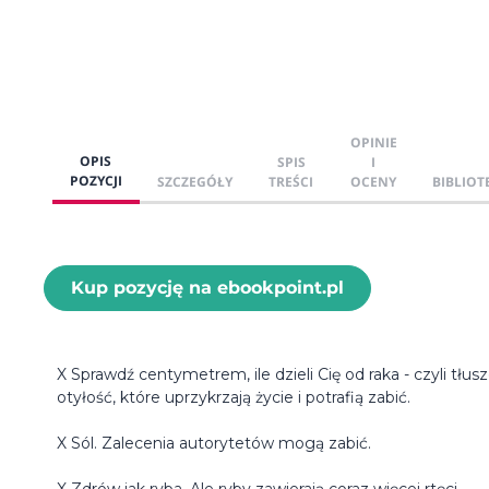
OPINIE
OPIS
SPIS
I
POZYCJI
SZCZEGÓŁY
TREŚCI
OCENY
BIBLIOT
Kup pozycję na ebookpoint.pl
X Sprawdź centymetrem, ile dzieli Cię od raka - czyli tłusz
otyłość, które uprzykrzają życie i potrafią zabić.
X Sól. Zalecenia autorytetów mogą zabić.
X Zdrów jak ryba. Ale ryby zawierają coraz więcej rtęci.