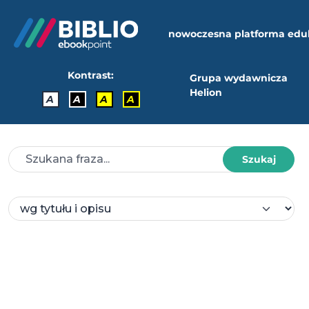
nowoczesna platforma edu
Kontrast:
Grupa wydawnicza
Helion
A
A
A
A
Szukaj