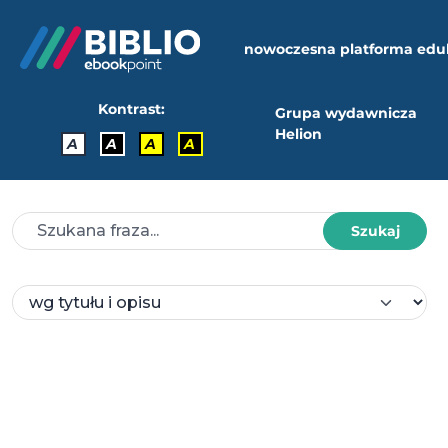
nowoczesna platforma edu
Kontrast:
Grupa wydawnicza
Helion
A
A
A
A
Szukaj