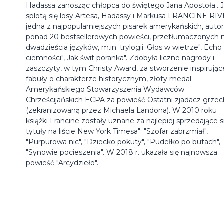
Hadassa zanosząc chłopca do świętego Jana Apostoła...
splotą się losy Artesa, Hadassy i Markusa FRANCINE RI
jedna z najpopularniejszych pisarek amerykańskich, auto
ponad 20 bestsellerowych powieści, przetłumaczonych 
dwadzieścia języków, m.in. trylogii: Głos w wietrze", Echo
ciemności", Jak świt poranka". Zdobyła liczne nagrody i
zaszczyty, w tym Christy Award, za stworzenie inspirując
fabuły o charakterze historycznym, złoty medal
Amerykańskiego Stowarzyszenia Wydawców
Chrześcijańskich ECPA za powieść Ostatni zjadacz grzec
(zekranizowaną przez Michaela Landona). W 2010 roku
książki Francine zostały uznane za najlepiej sprzedające s
tytuły na liście New York Timesa": "Szofar zabrzmiał",
"Purpurowa nic", "Dziecko pokuty", "Pudełko po butach",
"Synowie pocieszenia". W 2018 r. ukazała się najnowsza
powieść "Arcydzieło".