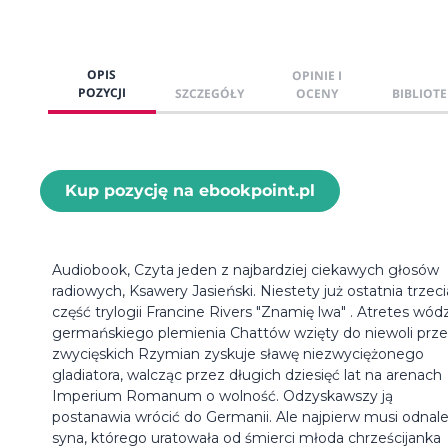
OPIS
OPINIE I
POZYCJI
SZCZEGÓŁY
OCENY
BIBLIOTE
Kup pozycję na ebookpoint.pl
Audiobook, Czyta jeden z najbardziej ciekawych głosów
radiowych, Ksawery Jasieński. Niestety już ostatnia trzeci
część trylogii Francine Rivers "Znamię lwa" . Atretes wód
germańskiego plemienia Chattów wzięty do niewoli prz
zwycięskich Rzymian zyskuje sławę niezwyciężonego
gladiatora, walcząc przez długich dziesięć lat na arenach
Imperium Romanum o wolność. Odzyskawszy ją
postanawia wrócić do Germanii. Ale najpierw musi odnal
syna, którego uratowała od śmierci młoda chrześcijanka