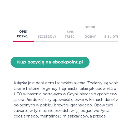
OPINIE
OPIS
SPIS
I
POZYCJI
SZCZEGÓŁY
TREŚCI
OCENY
BIBLIOT
Kup pozycję na ebookpoint.pl
Książka jest debiutem literackim autora. Znalazły się w ni
znane historie i legendy Trójmiasta, takie jak opowieść o
UFO w basenie portowym w Gdyni, historia o grobie tzw.
„Jasia Pierdółka” czy opowieść o piwie w kranach domó
położonych w pobliżu browaru gdańskiego. Opowieści
zawarte w tym tomie przedstawiają bogactwo życia
codziennego, mentalność mieszkańców, a przede