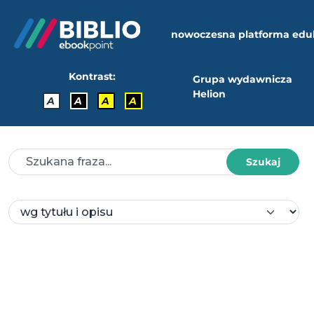
nowoczesna platforma edu
Kontrast:
Grupa wydawnicza
Helion
A
A
A
A
Szukaj