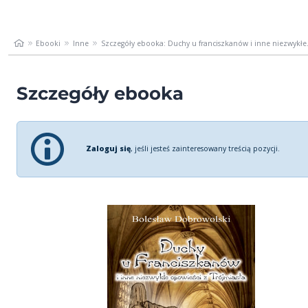
Ebooki
Inne
Szczegóły ebooka: Duchy u franciszkanów i inne niezwykłe.
Szczegóły ebooka
Zaloguj się
, jeśli jesteś zainteresowany treścią pozycji.