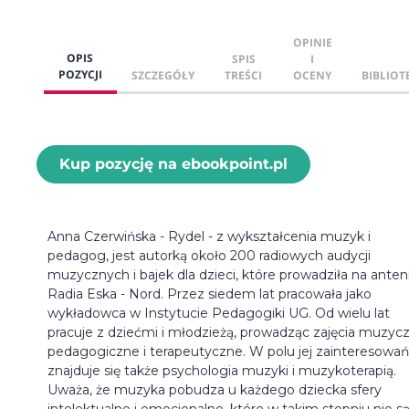
OPINIE
OPIS
SPIS
I
POZYCJI
SZCZEGÓŁY
TREŚCI
OCENY
BIBLIOT
Kup pozycję na ebookpoint.pl
Anna Czerwińska - Rydel - z wykształcenia muzyk i
pedagog, jest autorką około 200 radiowych audycji
muzycznych i bajek dla dzieci, które prowadziła na anten
Radia Eska - Nord. Przez siedem lat pracowała jako
wykładowca w Instytucie Pedagogiki UG. Od wielu lat
pracuje z dziećmi i młodzieżą, prowadząc zajęcia muzyc
pedagogiczne i terapeutyczne. W polu jej zainteresowań
znajduje się także psychologia muzyki i muzykoterapią.
Uważa, że muzyka pobudza u każdego dziecka sfery
intelektualne i emocjonalne. które w takim stopniu nie s