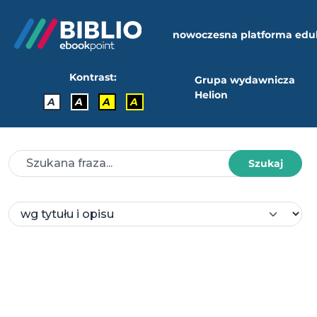
nowoczesna platforma edu
Kontrast:
Grupa wydawnicza
Helion
A
A
A
A
Szukaj