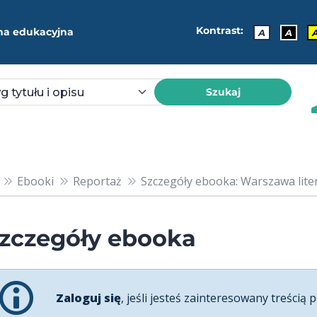
Kontrast:
ma edukacyjna
A
A
Szukaj
Ebooki
Reportaż
Szczegóły ebooka: Warszawa litera
zczegóły ebooka
Zaloguj się
, jeśli jesteś zainteresowany treścią p