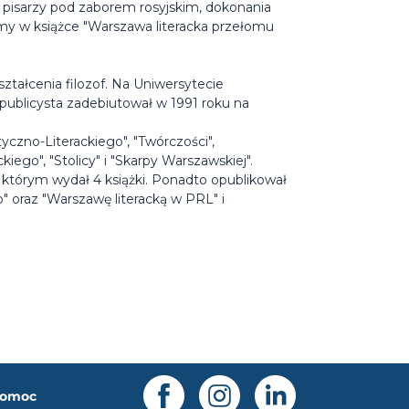
ie pisarzy pod zaborem rosyjskim, dokonania
my w książce "Warszawa literacka przełomu
kształcenia filozof. Na Uniwersytecie
 publicysta zadebiutował w 1991 roku na
yczno-Literackiego", "Twórczości",
ego", "Stolicy" i "Skarpy Warszawskiej".
 którym wydał 4 książki. Ponadto opublikował
p" oraz "Warszawę literacką w PRL" i
omoc