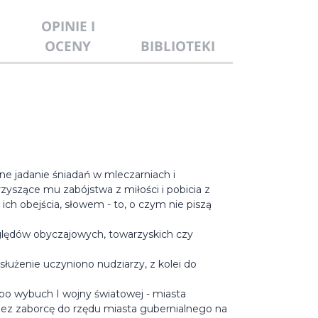
OPINIE I
OCENY
BIBLIOTEKI
ne jadanie śniadań w mleczarniach i
rzyszące mu zabójstwa z miłości i pobicia z
y ich obejścia, słowem - to, o czym nie piszą
ględów obyczajowych, towarzyskich czy
służenie uczyniono nudziarzy, z kolei do
 po wybuch I wojny światowej - miasta
zez zaborcę do rzędu miasta gubernialnego na