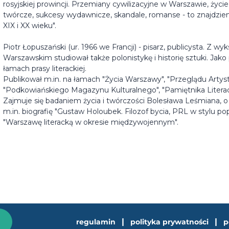
rosyjskiej prowincji. Przemiany cywilizacyjne w Warszawie, życ
twórcze, sukcesy wydawnicze, skandale, romanse - to znajdzie
XIX i XX wieku".
Piotr Łopuszański
(ur. 1966 we Francji) - pisarz, publicysta. Z wy
Warszawskim studiował także polonistykę i historię sztuki. Jako
łamach prasy literackiej.
Publikował m.in. na łamach "Życia Warszawy", "Przeglądu Artyst
"Podkowiańskiego Magazynu Kulturalnego", "Pamiętnika Literacki
Zajmuje się badaniem życia i twórczości Bolesława Leśmiana, o
m.in. biografię "Gustaw Holoubek. Filozof bycia, PRL w stylu po
"Warszawę literacką w okresie międzywojennym".
|
|
regulamin
polityka prywatności
p