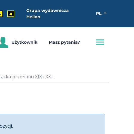
Grupa wydawnicza
PL
A
A
Helion
Użytkownik
Masz pytania?
cka przełomu XIX i XX...
ozycji.