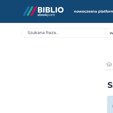
nowoczesna platfor
S