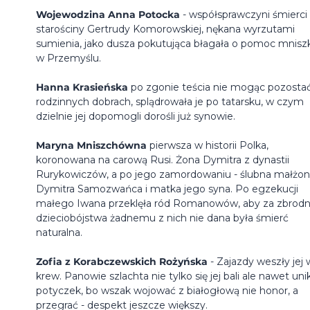
Wojewodzina Anna Potocka
- współsprawczyni śmierci
starościny Gertrudy Komorowskiej, nękana wyrzutami
sumienia, jako dusza pokutująca błagała o pomoc mnisz
w Przemyślu.
Hanna Krasieńska
po zgonie teścia nie mogąc pozosta
rodzinnych dobrach, splądrowała je po tatarsku, w czym
dzielnie jej dopomogli dorośli już synowie.
Maryna Mniszchówna
pierwsza w historii Polka,
koronowana na carową Rusi. Żona Dymitra z dynastii
Rurykowiczów, a po jego zamordowaniu - ślubna małżo
Dymitra Samozwańca i matka jego syna. Po egzekucji
małego Iwana przeklęła ród Romanowów, aby za zbrodn
dzieciobójstwa żadnemu z nich nie dana była śmierć
naturalna.
Zofia z Korabczewskich Rożyńska
- Zajazdy weszły jej 
krew. Panowie szlachta nie tylko się jej bali ale nawet unik
potyczek, bo wszak wojować z białogłową nie honor, a
przegrać - despekt jeszcze większy.