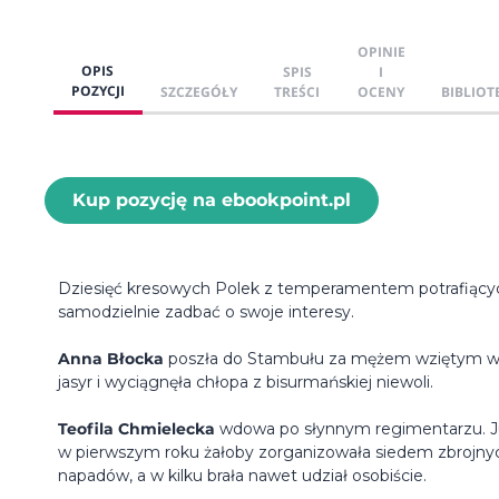
OPINIE
OPIS
SPIS
I
POZYCJI
SZCZEGÓŁY
TREŚCI
OCENY
BIBLIOT
Kup pozycję na ebookpoint.pl
Dziesięć kresowych Polek z temperamentem potrafiący
samodzielnie zadbać o swoje interesy.
Anna Błocka
poszła do Stambułu za mężem wziętym 
jasyr i wyciągnęła chłopa z bisurmańskiej niewoli.
Teofila Chmielecka
wdowa po słynnym regimentarzu. J
w pierwszym roku żałoby zorganizowała siedem zbrojny
napadów, a w kilku brała nawet udział osobiście.