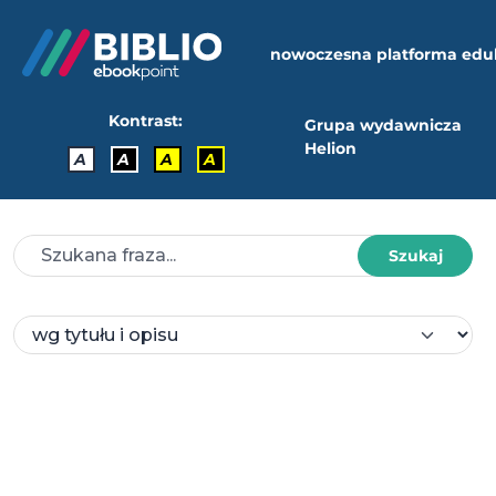
nowoczesna platforma edu
Kontrast:
Grupa wydawnicza
Helion
A
A
A
A
Szukaj