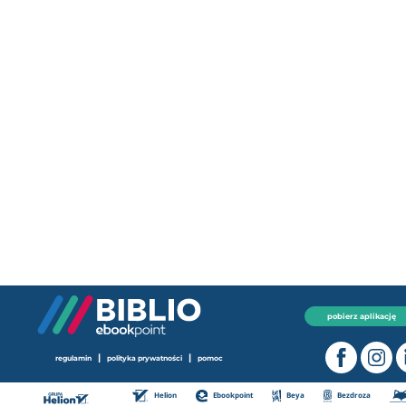
pobierz aplikację
|
|
regulamin
polityka prywatności
pomoc
Helion
Ebookpoint
Beya
Bezdroza