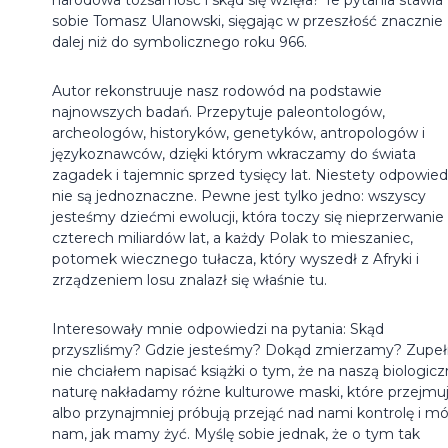
sobie Tomasz Ulanowski, sięgając w przeszłość znacznie
dalej niż do symbolicznego roku 966.
Autor rekonstruuje nasz rodowód na podstawie
najnowszych badań. Przepytuje paleontologów,
archeologów, historyków, genetyków, antropologów i
językoznawców, dzięki którym wkraczamy do świata
zagadek i tajemnic sprzed tysięcy lat. Niestety odpowied
nie są jednoznaczne. Pewne jest tylko jedno: wszyscy
jesteśmy dziećmi ewolucji, która toczy się nieprzerwanie
czterech miliardów lat, a każdy Polak to mieszaniec,
potomek wiecznego tułacza, który wyszedł z Afryki i
zrządzeniem losu znalazł się właśnie tu.
Interesowały mnie odpowiedzi na pytania: Skąd
przyszliśmy? Gdzie jesteśmy? Dokąd zmierzamy? Zupeł
nie chciałem napisać książki o tym, że na naszą biologic
naturę nakładamy różne kulturowe maski, które przejmu
albo przynajmniej próbują przejąć nad nami kontrolę i m
nam, jak mamy żyć. Myślę sobie jednak, że o tym tak