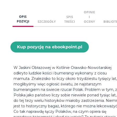
OPINIE
OPIS
SPIS
I
POZYCJI
SZCZEGÓŁY
TREŚCI
OCENY
BIBLIOT
Kup pozycję na ebookpoint.pl
W Jaskini Obłazowej w Kotlinie Orawsko-Nowotarskiej
odkryto ludzkie kości i bumerang wykonany z ciosu
mamuta. Znalezisko to liczy około trzydziestu tysięcy lat,
moglibyśmy więc ogłosić światu, że najstarszym
bumerangiem na świecie rzucał Polak. Problem w tym, 
Polska jako państwo liczy sobie niewiele ponad tysiąc lat, 
do tej tezy wielu historyków miałoby zastrzeżenia. Niemn
jest to historyczny bagaż, którego nie można lekceważyć
Co tak naprawdę łączy Polaków, na czym opiera się
narodowa tożsamość i skąd się wzięła? Te pytania stawia