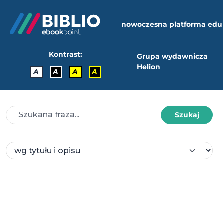
nowoczesna platforma edu
Kontrast:
Grupa wydawnicza
Helion
A
A
A
A
Szukaj