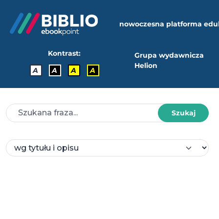
nowoczesna platforma edu
Kontrast:
Grupa wydawnicza
Helion
A
A
A
A
Szukaj