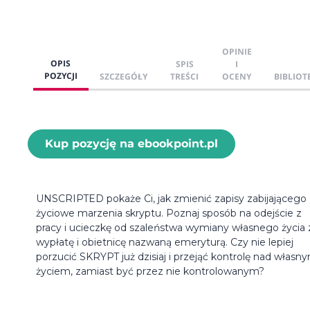
OPINIE
OPIS
SPIS
I
POZYCJI
SZCZEGÓŁY
TREŚCI
OCENY
BIBLIOT
Kup pozycję na ebookpoint.pl
UNSCRIPTED pokaże Ci, jak zmienić zapisy zabijającego
życiowe marzenia skryptu. Poznaj sposób na odejście z
pracy i ucieczkę od szaleństwa wymiany własnego życia 
wypłatę i obietnicę nazwaną emeryturą. Czy nie lepiej
porzucić SKRYPT już dzisiaj i przejąć kontrolę nad własn
życiem, zamiast być przez nie kontrolowanym?