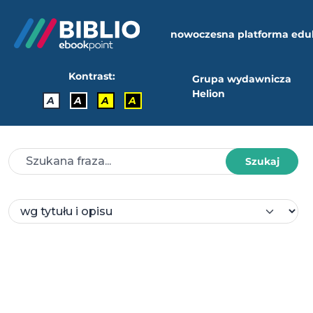
nowoczesna platforma edu
Kontrast:
Grupa wydawnicza
Helion
A
A
A
A
Szukaj