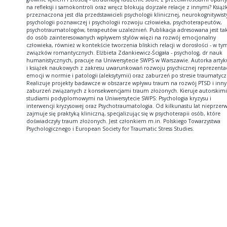
na refleksji i samokontroli oraz wręcz blokują dojrzałe relacje z innymi? Książ
przeznaczona jest dla przedstawicieli psychologii klinicznej, neurokognitywisty
psychologii poznawczej i psychologii rozwoju człowieka, psychoterapeutów,
psychotraumatologów, terapeutów uzależnień. Publikacja adresowana jest ta
do osób zainteresowanych wpływem stylów więzi na rozwój emocjonalny
człowieka, również w kontekście tworzenia bliskich relacji w dorosłości - w ty
związków romantycznych. Elżbieta Zdankiewicz-Ścigała - psycholog, dr nauk
humanistycznych, pracuje na Uniwersytecie SWPS w Warszawie. Autorka arty
i książek naukowych z zakresu uwarunkowań rozwoju psychicznej reprezentac
emocji w normie i patologii (aleksytymii) oraz zaburzeń po stresie traumatyc
Realizuje projekty badawcze w obszarze wpływu traum na rozwój PTSD i inn
zaburzeń związanych z konsekwencjami traum złożonych. Kieruje autorskimi
studiami podyplomowymi na Uniwersytecie SWPS: Psychologia kryzysu i
interwencji kryzysowej oraz Psychotraumatologia. Od kilkunastu lat nieprzer
zajmuje się praktyką kliniczną, specjalizując się w psychoterapii osób, które
doświadczyły traum złożonych. Jest członkiem m.in. Polskiego Towarzystwa
Psychologicznego i European Society for Traumatic Stress Studies.