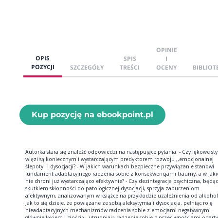
OPINIE
OPIS
SPIS
I
POZYCJI
SZCZEGÓŁY
TREŚCI
OCENY
BIBLIOT
Kup pozycję na ebookpoint.pl
Autorka stara się znaleźć odpowiedzi na następujące pytania: - Czy lękowe sty
więzi są koniecznym i wystarczającym predyktorem rozwoju ,,emocjonalnej
ślepoty" i dysocjacji? - W jakich warunkach bezpieczne przywiązanie stanowi
fundament adaptacyjnego radzenia sobie z konsekwencjami traumy, a w jaki
nie chroni już wystarczająco efektywnie? - Czy dezintegracja psychiczna, będą
skutkiem skłonności do patologicznej dysocjacji, sprzyja zaburzeniom
afektywnym, analizowanym w książce na przykładzie uzależnienia od alkohol
Jak to się dzieje, że powiązane ze sobą aleksytymia i dysocjacja, pełniąc rolę
nieadaptacyjnych mechanizmów radzenia sobie z emocjami negatywnymi -
głównie lękiem i złością - utrudniają radzenie sobie z przeciwnościami opart