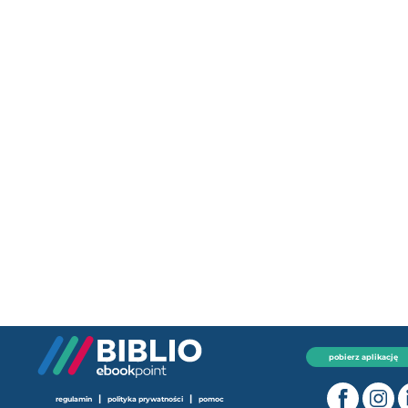
pobierz aplikację
|
|
regulamin
polityka prywatności
pomoc