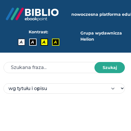
nowoczesna platforma edu
Kontrast:
Grupa wydawnicza
Helion
A
A
A
A
Szukaj