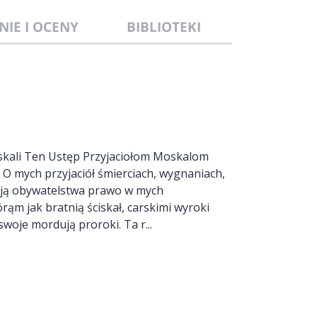
NIE I OCENY
BIBLIOTEKI
oskali Ten Ustęp Przyjaciołom Moskalom
 O mych przyjaciół śmierciach, wygnaniach,
Mają obywatelstwa prawo w mych
rąm jak bratnią ściskał, carskimi wyroki
woje mordują proroki. Ta r...