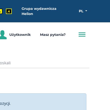
Grupa wydawnicza
PL
A
A
Helion
Użytkownik
Masz pytania?
oskali
ozycji.