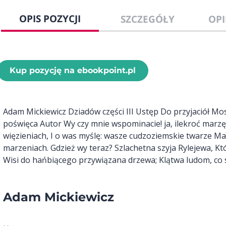
OPIS POZYCJI
SZCZEGÓŁY
OPI
Kup pozycję na ebookpoint.pl
Adam Mickiewicz Dziadów części III Ustęp Do przyjaciół M
poświęca Autor Wy czy mnie wspominacie! ja, ilekroć marzę
więzieniach, I o was myślę: wasze cudzoziemskie twarze 
marzeniach. Gdzież wy teraz? Szlachetna szyja Rylejewa, Któ
Wisi do hańbiącego przywiązana drzewa; Klątwa ludom, co s
Adam Mickiewicz