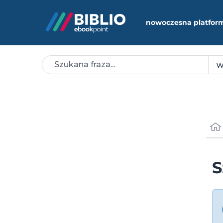
nowoczesna platfor
S