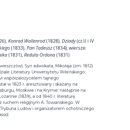
26),
Konrad Wallenrod
(1828),
Dziady
(cz.II i IV
kiego
(1833),
Pan Tadeusz
(1834); wiersze:
nika
(1831),
Reduta Ordona
(1831)
wieszczów). Syn adwokata, Mikołaja (zm. 1812)
ziale Literatury Uniwersytetu Wileńskiego;
ł współzałożycielem tajnego
ał w 1823 r. aresztowany i skazany na
rsburgu, Moskwie i na Krymie; następnie na
zannie (1839), a od 1840 r. literaturę
 z ruchem religijnym A. Towiańskiego. W
a Trybuna Ludów i organizatorem ochotniczego
asad
.