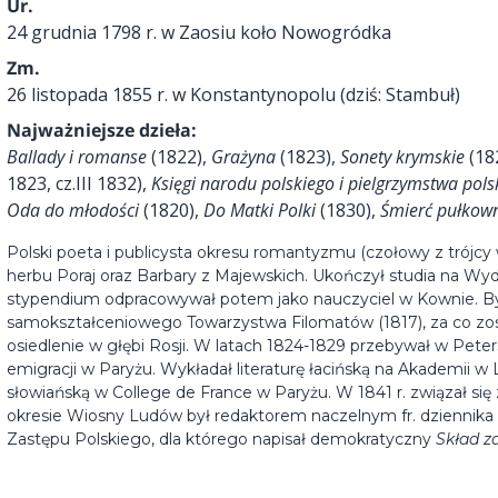
Ur.
24 grudnia 1798 r. w Zaosiu koło Nowogródka
Zm.
26 listopada 1855 r. w Konstantynopolu (dziś: Stambuł)
Najważniejsze dzieła:
Ballady i romanse
(1822),
Grażyna
(1823),
Sonety krymskie
(18
1823, cz.III 1832),
Księgi narodu polskiego i pielgrzymstwa pols
Oda do młodości
(1820),
Do Matki Polki
(1830),
Śmierć pułkow
Polski poeta i publicysta okresu romantyzmu (czołowy z trójcy 
herbu Poraj oraz Barbary z Majewskich. Ukończył studia na Wyd
stypendium odpracowywał potem jako nauczyciel w Kownie. By
samokształceniowego Towarzystwa Filomatów (1817), za co zost
osiedlenie w głębi Rosji. W latach 1824-1829 przebywał w Pete
emigracji w Paryżu. Wykładał literaturę łacińską na Akademii w Lo
słowiańską w College de France w Paryżu. W 1841 r. związał się
okresie Wiosny Ludów był redaktorem naczelnym fr. dziennik
Zastępu Polskiego, dla którego napisał demokratyczny
Skład z