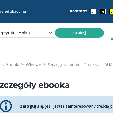
Kontrast:
ma edukacyjna
A
A
Szukaj
Ebooki
Wiersze
Szczegóły ebooka: Do przyjaciół M
zczegóły ebooka
Zaloguj się
, jeśli jesteś zainteresowany treścią p