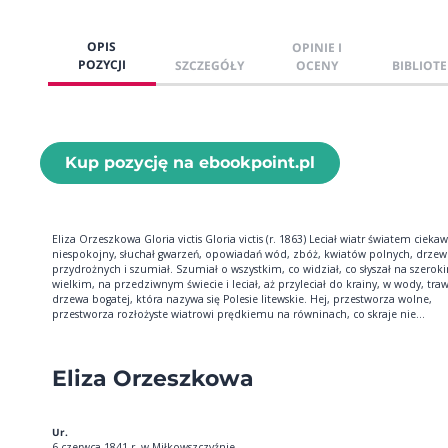
OPIS
OPINIE I
POZYCJI
SZCZEGÓŁY
OCENY
BIBLIOTE
Kup pozycję na ebookpoint.pl
Eliza Orzeszkowa Gloria victis Gloria victis (r. 1863) Leciał wiatr światem ciekaw
niespokojny, słuchał gwarzeń, opowiadań wód, zbóż, kwiatów polnych, drzew
przydrożnych i szumiał. Szumiał o wszystkim, co widział, co słyszał na szerok
wielkim, na przedziwnym świecie i leciał, aż przyleciał do krainy, w wody, traw
drzewa bogatej, która nazywa się Polesie litewskie. Hej, przestworza wolne,
przestworza rozłożyste wiatrowi prędkiemu na równinach, co skraje nie...
Eliza Orzeszkowa
Ur.
6 czerwca 1841 r. w Miłkowszczyźnie