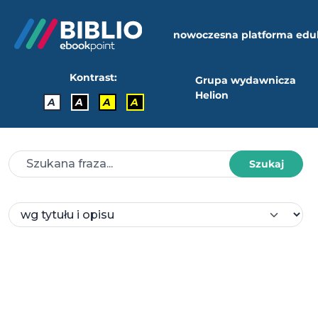
nowoczesna platforma edu
Kontrast:
Grupa wydawnicza
Helion
A
A
A
A
Szukaj