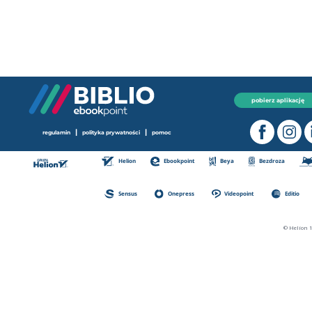
pobierz aplikację
|
|
regulamin
polityka prywatności
pomoc
Helion
Ebookpoint
Beya
Bezdroza
Sensus
Onepress
Videopoint
Editio
© Helion 1