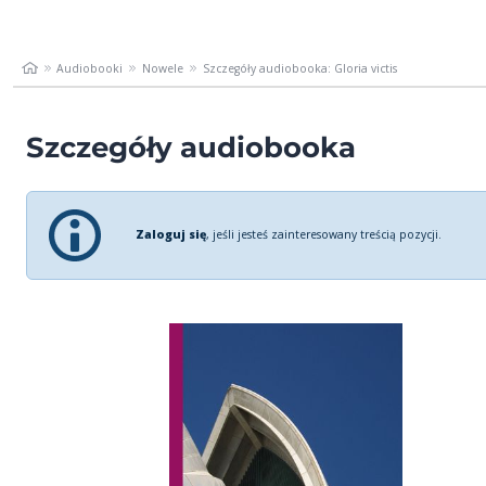
Audiobooki
Nowele
Szczegóły audiobooka: Gloria victis
Szczegóły audiobooka
Zaloguj się
, jeśli jesteś zainteresowany treścią pozycji.