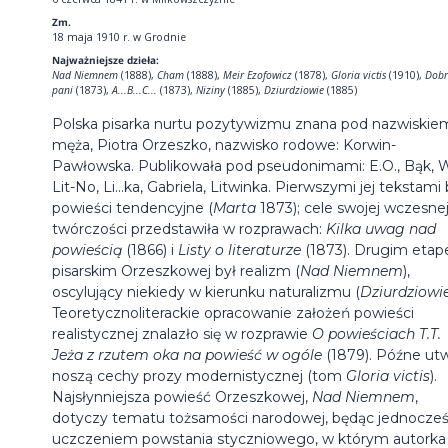
Zm.
18 maja 1910 r. w Grodnie
Najważniejsze dzieła:
Nad Niemnem
(1888),
Cham
(1888),
Meir Ezofowicz
(1878),
Gloria victis
(1910),
Dob
pani
(1873),
A...B...C...
(1873),
Niziny
(1885),
Dziurdziowie
(1885)
Polska pisarka nurtu pozytywizmu znana pod nazwiskie
męża, Piotra Orzeszko, nazwisko rodowe: Korwin-
Pawłowska. Publikowała pod pseudonimami: E.O., Bąk, 
Lit-No, Li...ka, Gabriela, Litwinka. Pierwszymi jej tekstami
powieści tendencyjne (
Marta
1873); cele swojej wczesne
twórczości przedstawiła w rozprawach:
Kilka uwag nad
powieścią
(1866) i
Listy o literaturze
(1873). Drugim eta
pisarskim Orzeszkowej był realizm (
Nad Niemnem
),
oscylujący niekiedy w kierunku naturalizmu (
Dziurdziowi
Teoretycznoliterackie opracowanie założeń powieści
realistycznej znalazło się w rozprawie
O powieściach T.T.
Jeża z rzutem oka na powieść w ogóle
(1879). Późne ut
noszą cechy prozy modernistycznej (tom
Gloria victis
).
Najsłynniejsza powieść Orzeszkowej,
Nad Niemnem
,
dotyczy tematu tożsamości narodowej, będąc jednocześ
uczczeniem powstania styczniowego, w którym autorka