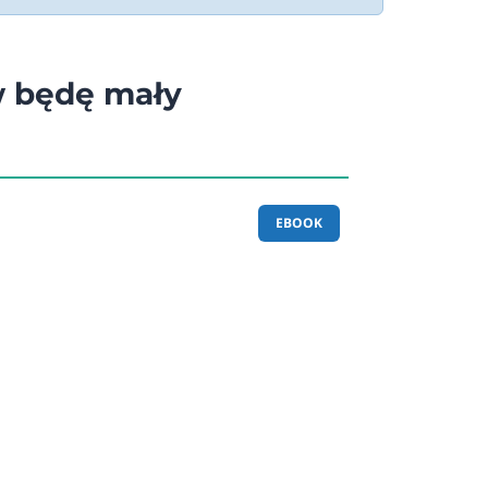
w będę mały
EBOOK