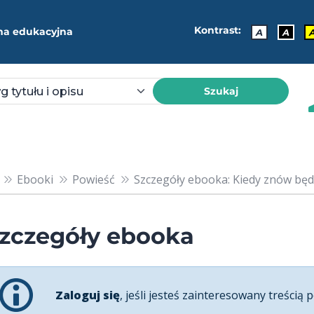
Kontrast:
ma edukacyjna
A
A
Szukaj
Ebooki
Powieść
Szczegóły ebooka: Kiedy znów będ
zczegóły ebooka
Zaloguj się
, jeśli jesteś zainteresowany treścią p