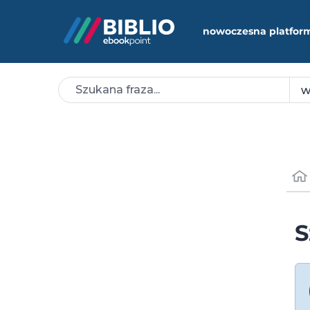
nowoczesna platfor
S