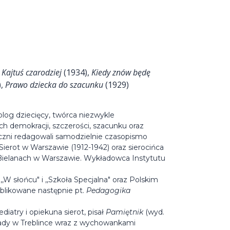
,
Kajtuś czarodziej
(1934),
Kiedy znów będę
),
Prawo dziecka do szacunku
(1929)
olog dziecięcy, twórca niezwykle
demokracji, szczerości, szacunku oraz
eczni redagowali samodzielnie czasopismo
ierot w Warszawie (1912-1942) oraz sierocińca
 Bielanach w Warszawie. Wykładowca Instytutu
,W słońcu" i ,,Szkoła Specjalna" oraz Polskim
blikowane następnie pt.
Pedagogika
iatry i opiekuna sierot, pisał
Pamiętnik
(wyd.
głady w Treblince wraz z wychowankami