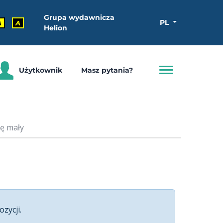
Grupa wydawnicza
PL
A
A
Helion
Użytkownik
Masz pytania?
ę mały
ozycji.