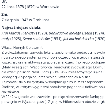
Ur.
22 lipca 1878 (1879) w Warszawie
Zm.
7 sierpnia 1942 w Treblince
Najważniejsze dzieła:
Król Maciuś Pierwszy
(1923),
Bankructwo Małego Dżeka
(1924)
mały
(1925),
Senat szaleńców
(1931),
Jak kochać dziecko
(1920
Właśc. Henryk Goldszmit.
Z wykształcenia i zawodu lekarz, zasłynął jako pedagog i psych
nowatorskiego systemu wychowawczego, opartego na zasadach 
wszechstronnej aktywizacji społecznej dzieci (np. jego podopi
,,Mały Przegląd"). Współtwórca i kierownik żydowskiego Domu S
dla dzieci polskich Nasz Dom (1919-1936) mieszczącego się na
Pedagogiki Specjalnej oraz Wolnej Wszechnicy Polskiej.
Zajmował się publicystyką, współpracując m.in. z czasopismami ,
Radiem, w którym wygłaszał popularne pogadanki radiowe opu
żartobliwa
.
W 1942 w getcie warszawskim, pełniąc nieprzerwanie funkcję ped
po wojnie w
Wyborze pism
). Zginął w hitlerowskim obozie za