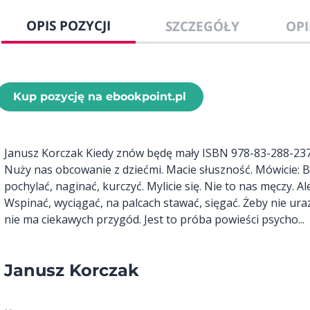
OPIS POZYCJI
SZCZEGÓŁY
OPI
Kup pozycję na ebookpoint.pl
Janusz Korczak Kiedy znów będę mały ISBN 978-83-288-237
Nuży nas obcowanie z dziećmi. Macie słuszność. Mówicie: Bo
pochylać, naginać, kurczyć. Mylicie się. Nie to nas męczy. A
Wspinać, wyciągać, na palcach stawać, sięgać. Żeby nie ura
nie ma ciekawych przygód. Jest to próba powieści psycho...
Janusz Korczak