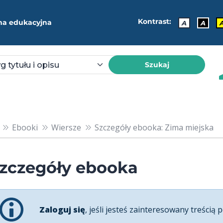
Kontrast:
ma edukacyjna
A
A
Szukaj
Ebooki
Wiersze
Szczegóły ebooka: Zima miejska
zczegóły ebooka
Zaloguj się
, jeśli jesteś zainteresowany treścią p