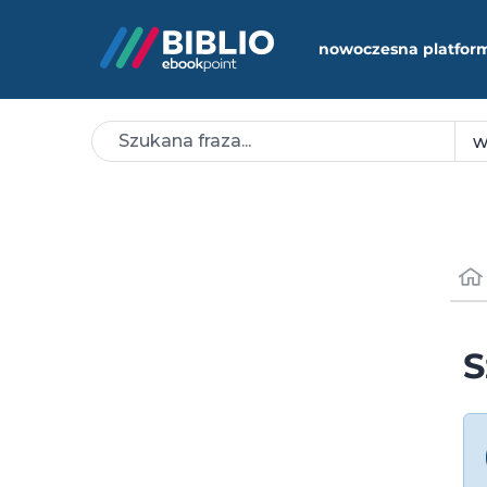
nowoczesna platfor
S