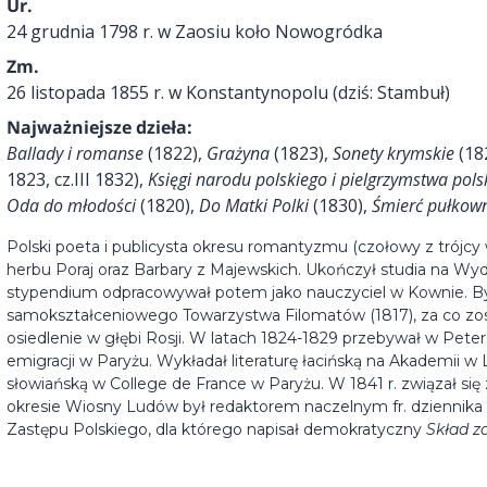
Ur.
24 grudnia 1798 r. w Zaosiu koło Nowogródka
Zm.
26 listopada 1855 r. w Konstantynopolu (dziś: Stambuł)
Najważniejsze dzieła:
Ballady i romanse
(1822),
Grażyna
(1823),
Sonety krymskie
(18
1823, cz.III 1832),
Księgi narodu polskiego i pielgrzymstwa pols
Oda do młodości
(1820),
Do Matki Polki
(1830),
Śmierć pułkow
Polski poeta i publicysta okresu romantyzmu (czołowy z trójcy 
herbu Poraj oraz Barbary z Majewskich. Ukończył studia na Wyd
stypendium odpracowywał potem jako nauczyciel w Kownie. By
samokształceniowego Towarzystwa Filomatów (1817), za co zost
osiedlenie w głębi Rosji. W latach 1824-1829 przebywał w Pete
emigracji w Paryżu. Wykładał literaturę łacińską na Akademii w Lo
słowiańską w College de France w Paryżu. W 1841 r. związał się
okresie Wiosny Ludów był redaktorem naczelnym fr. dziennik
Zastępu Polskiego, dla którego napisał demokratyczny
Skład z