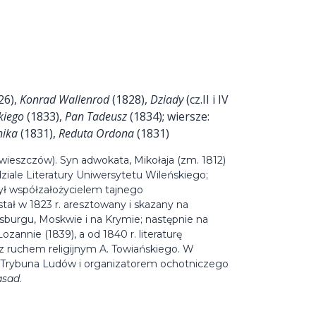
26),
Konrad Wallenrod
(1828),
Dziady
(cz.II i IV
kiego
(1833),
Pan Tadeusz
(1834); wiersze:
nika
(1831),
Reduta Ordona
(1831)
wieszczów). Syn adwokata, Mikołaja (zm. 1812)
ziale Literatury Uniwersytetu Wileńskiego;
ł współzałożycielem tajnego
ał w 1823 r. aresztowany i skazany na
rsburgu, Moskwie i na Krymie; następnie na
zannie (1839), a od 1840 r. literaturę
 z ruchem religijnym A. Towiańskiego. W
a Trybuna Ludów i organizatorem ochotniczego
asad
.