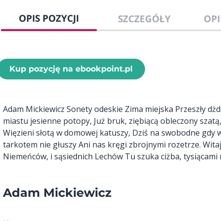
OPIS POZYCJI
SZCZEGÓŁY
OPI
Kup pozycję na ebookpoint.pl
Adam Mickiewicz Sonety odeskie Zima miejska Przeszły dżdż
miastu jesienne potopy, Już bruk, ziębiącą obleczony szatą
Więzieni słotą w domowej katuszy, Dziś na swobodne gdy 
tarkotem nie głuszy Ani nas kręgi zbrojnymi rozetrze. Wita
Niemeńców, i sąsiednich Lechów Tu szuka ciżba, tysiącami m
Adam Mickiewicz