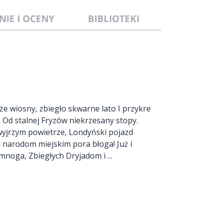
NIE I OCENY
BIBLIOTEKI
e wiosny, zbiegło skwarne lato I przykre
, Od stalnej Fryzów niekrzesany stopy.
wyjrzym powietrze, Londyński pojazd
j narodom miejskim pora błoga! Już i
noga, Zbiegłych Dryjadom i ...