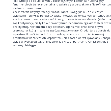
jak i sytuacji po opublikowaniu
Badań logicznych
Edmunda Husserla, gdy
fenomenologia transcendentalna rozwijała się w perspektywie filozofii Kantow
ale także neokantyzmu.
Część trzecia dotyczy recepcji filozofii Kanta i uwzględnia – z nielicznymi
wyjątkami – pierwszą połowę XX wieku. Motywy, wokół których koncentrują si
analizy prezentowane w tej części pracy, to
metoda transcendentalna
(która zna
swą kontynuację nie tylko w neokantyzmie i fenomenologii, ale także filozofii
analitycznej, neotomizmie czy dekonstrukcjonizmie) oraz perspektywa
teoretyczna, którą można nazwać
postneokantyzmem
. Chodzi tu o dotarcie do
aspektów filozofii Kanta, które pozwalają na lepsze zrozumienie rozwoju
problemów filozoficznych. Aspekt ten – nie zawsze wprost ujawniany – znajd
wyraz w twórczości takich filozofów, jak Nicolai Hartmann, Karl Jaspers oraz
wczesny Heidegger.