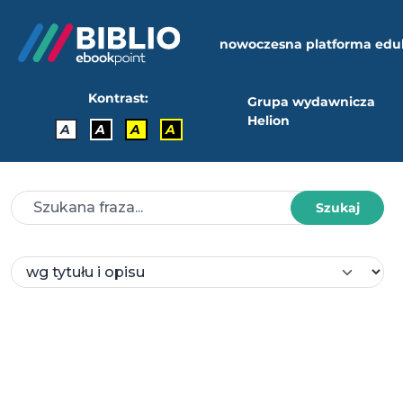
nowoczesna platforma edu
Kontrast:
Grupa wydawnicza
Helion
A
A
A
A
Szukaj