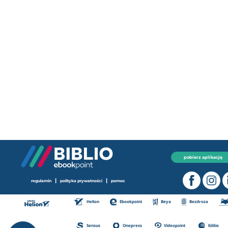
pobierz aplikację
|
|
regulamin
polityka prywatności
pomoc
Helion
Ebookpoint
Beya
Bezdroza
Sensus
Onepress
Videopoint
Editio