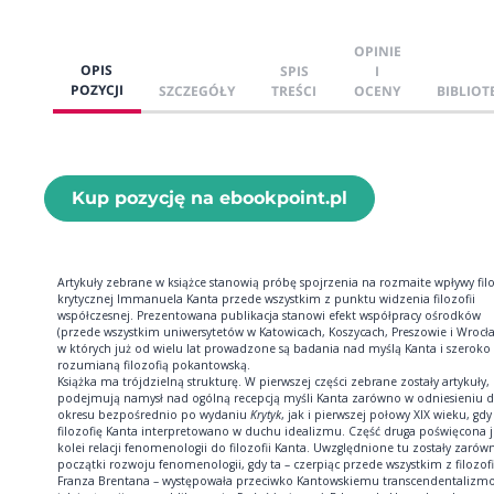
OPINIE
OPIS
SPIS
I
POZYCJI
SZCZEGÓŁY
TREŚCI
OCENY
BIBLIOT
Kup pozycję na ebookpoint.pl
Artykuły zebrane w książce stanowią próbę spojrzenia na rozmaite wpływy filo
krytycznej Immanuela Kanta przede wszystkim z punktu widzenia filozofii
współczesnej. Prezentowana publikacja stanowi efekt współpracy ośrodków
(przede wszystkim uniwersytetów w Katowicach, Koszycach, Preszowie i Wrocła
w których już od wielu lat prowadzone są badania nad myślą Kanta i szeroko
rozumianą filozofią pokantowską.
Książka ma trójdzielną strukturę. W pierwszej części zebrane zostały artykuły,
podejmują namysł nad ogólną recepcją myśli Kanta zarówno w odniesieniu 
okresu bezpośrednio po wydaniu
Krytyk
, jak i pierwszej połowy XIX wieku, gdy
filozofię Kanta interpretowano w duchu idealizmu. Część druga poświęcona j
kolei relacji fenomenologii do filozofii Kanta. Uwzględnione tu zostały zarów
początki rozwoju fenomenologii, gdy ta – czerpiąc przede wszystkim z filozofi
Franza Brentana – występowała przeciwko Kantowskiemu transcendentalizmo