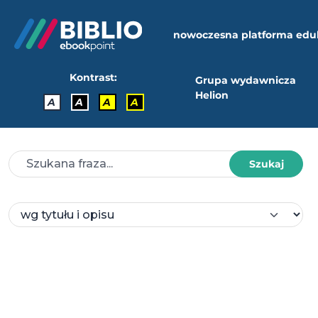
nowoczesna platforma edu
Kontrast:
Grupa wydawnicza
Helion
A
A
A
A
Szukaj