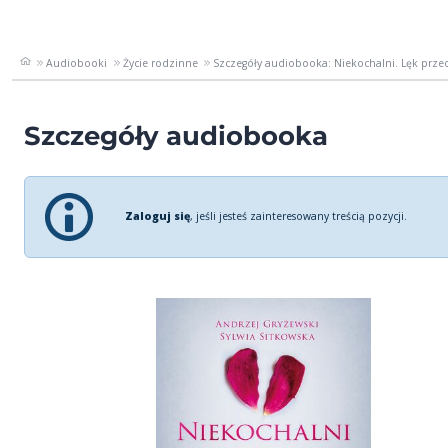
Audiobooki
Życie rodzinne
Szczegóły audiobooka: Niekochalni. Lęk przed
Szczegóły audiobooka
Zaloguj się
, jeśli jesteś zainteresowany treścią pozycji.