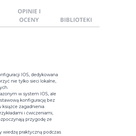
OPINIE I
OCENY
BIBLIOTEKI
nfiguracji IOS, dedykowana
ć nie tylko sieci lokalne,
ych.
sażonym w system IOS, ale
dstawową konfigurację bez
w książce zagadnienia
rzykładami i ćwiczeniami,
 rozpoczynają przygodę ze
ący wiedzę praktyczną podczas