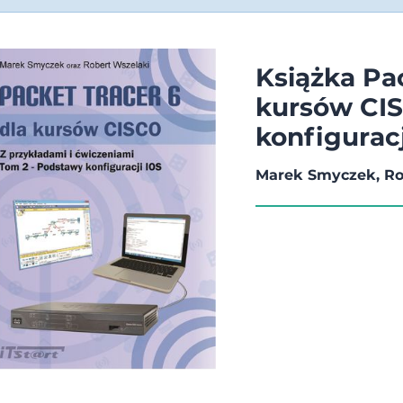
Książka Pac
kursów CI
konfiguracj
Marek Smyczek, Ro