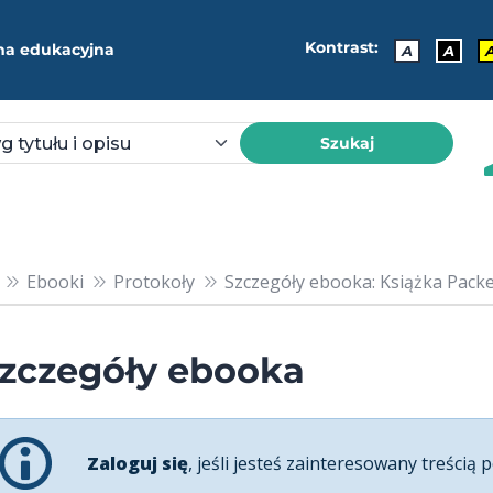
Kontrast:
ma edukacyjna
A
A
Szukaj
Ebooki
Protokoły
Szczegóły ebooka: Książka Packet
zczegóły ebooka
Zaloguj się
, jeśli jesteś zainteresowany treścią p