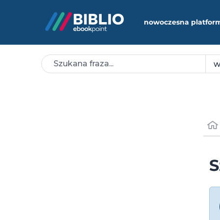
nowoczesna platfor
S