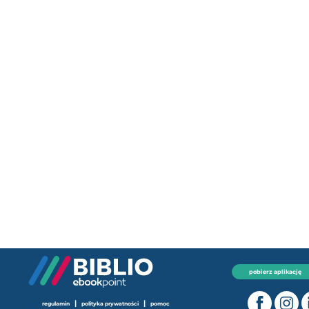
pobierz aplikację
|
|
regulamin
polityka prywatności
pomoc