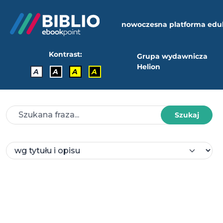
nowoczesna platforma edu
Kontrast:
Grupa wydawnicza
Helion
A
A
A
A
Szukaj