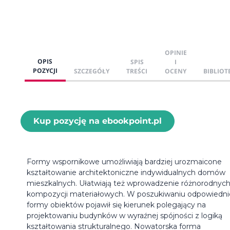
OPINIE
OPIS
SPIS
I
POZYCJI
SZCZEGÓŁY
TREŚCI
OCENY
BIBLIOT
Kup pozycję na ebookpoint.pl
Formy wspornikowe umożliwiają bardziej urozmaicone
kształtowanie architektoniczne indywidualnych domów
mieszkalnych. Ułatwiają też wprowadzenie różnorodnyc
kompozycji materiałowych. W poszukiwaniu odpowiedni
formy obiektów pojawił się kierunek polegający na
projektowaniu budynków w wyraźnej spójności z logiką
kształtowania strukturalnego. Nowatorska forma