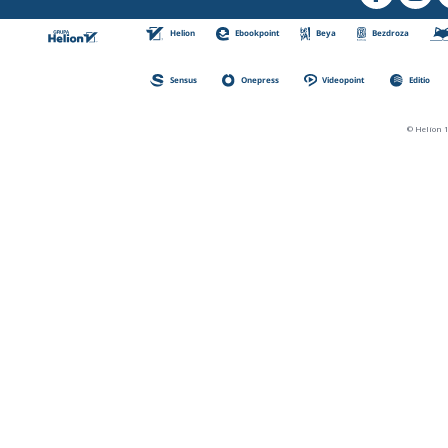
Helion
Ebookpoint
Beya
Bezdroza
Sensus
Onepress
Videopoint
Editio
© Helion 1