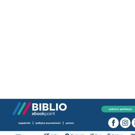
pobierz aplikację
|
|
regulamin
polityka prywatności
pomoc