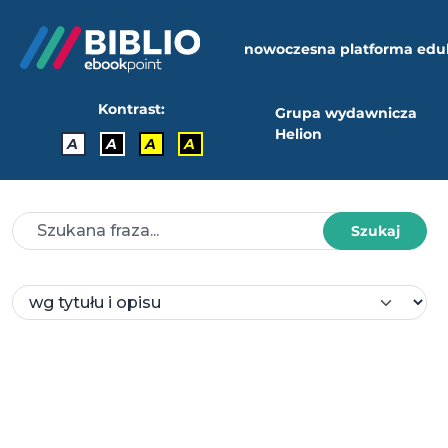
nowoczesna platforma edu
Kontrast:
Grupa wydawnicza
Helion
A
A
A
A
Szukaj