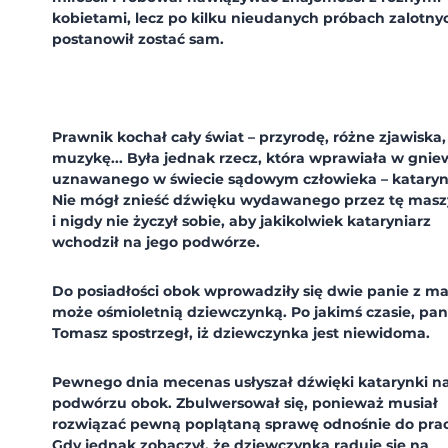
kobietami, lecz po kilku nieudanych próbach zalotny
postanowił zostać sam.
Prawnik kochał cały świat – przyrodę, różne zjawiska,
muzykę... Była jednak rzecz, która wprawiała w gnie
uznawanego w świecie sądowym człowieka – kataryn
Nie mógł znieść dźwięku wydawanego przez tę mas
i nigdy nie życzył sobie, aby jakikolwiek kataryniarz
wchodził na jego podwórze.
Do posiadłości obok wprowadziły się dwie panie z ma
może ośmioletnią dziewczynką. Po jakimś czasie, pan
Tomasz spostrzegł, iż dziewczynka jest niewidoma.
Pewnego dnia mecenas usłyszał dźwięki katarynki n
podwórzu obok. Zbulwersował się, ponieważ musiał
rozwiązać pewną poplątaną sprawę odnośnie do prac
Gdy jednak zobaczył, że dziewczynka raduje się na