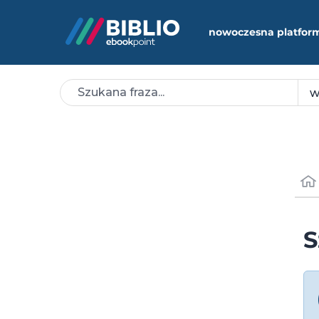
nowoczesna platfor
S