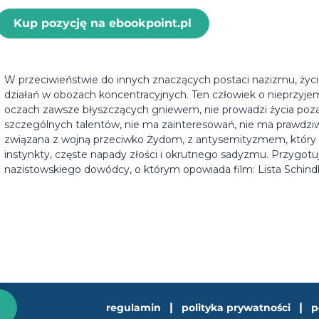
Kup pozycję na ebookpoint.pl
W przeciwieństwie do innych znaczących postaci nazizmu, życi
działań w obozach koncentracyjnych. Ten człowiek o nieprzyje
oczach zawsze błyszczących gniewem, nie prowadzi życia poz
szczególnych talentów, nie ma zainteresowań, nie ma prawdziwy
związana z wojną przeciwko Żydom, z antysemityzmem, który
instynkty, częste napady złości i okrutnego sadyzmu. Przygotujc
nazistowskiego dowódcy, o którym opowiada film: Lista Schindl
|
|
regulamin
polityka prywatności
p