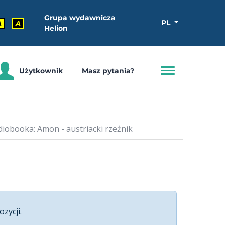
Grupa wydawnicza
PL
A
A
Helion
Użytkownik
Masz pytania?
diobooka: Amon - austriacki rzeźnik
ozycji.