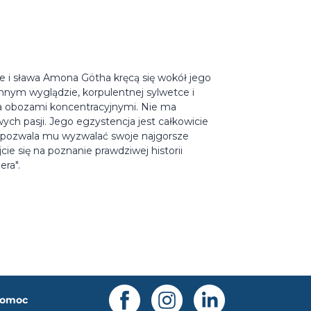
e i sława Amona Götha kręcą się wokół jego
mnym wyglądzie, korpulentnej sylwetce i
a obozami koncentracyjnymi. Nie ma
ch pasji. Jego egzystencja jest całkowicie
 pozwala mu wyzwalać swoje najgorsze
ie się na poznanie prawdziwej historii
era".
omoc