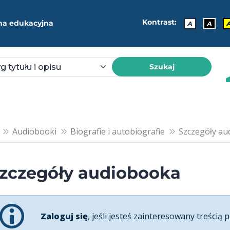
Kontrast:
ma edukacyjna
A
A
Szukaj
Audiobooki
Biografie i autobiografie
Szczegóły au
zczegóły audiobooka
Zaloguj się
, jeśli jesteś zainteresowany treścią p