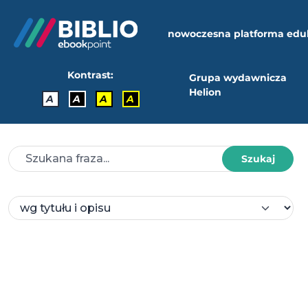
nowoczesna platforma edu
Kontrast:
Grupa wydawnicza
Helion
A
A
A
A
Szukaj