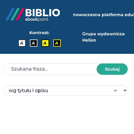
nowoczesna platforma edu
Kontrast:
Grupa wydawnicza
Helion
A
A
A
A
Szukaj