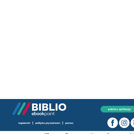
pobierz aplikację
|
|
regulamin
polityka prywatności
pomoc