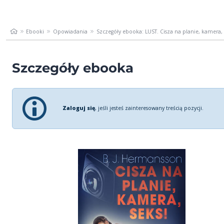
Ebooki
Opowiadania
Szczegóły ebooka: LUST. Cisza na planie, kamera, s
Szczegóły ebooka
Zaloguj się
, jeśli jesteś zainteresowany treścią pozycji.