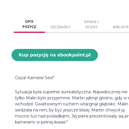
OPIS
OPINIE I
POZYCJI
SZCZEGÓŁY
OCENY
BIBLIOTE
Kup pozycję na ebookpoint.pl
Cisza! Kamera! Sex!"
Sytuacja była zupełnie surrealistyczna. Najwidoczniej nie
tylko Malin było przyjemnie. Martin jęknął głośno, gdy w 
wchodził. Gwałtownym ruchem wtargnął głęboko. Malin
siedziała na nim, by być jeszcze bliżej. Martin chwycił ją
mocno tuż nad pośladkami. Jej piersi prezentowały się p
kamerami w pełnej krasie."