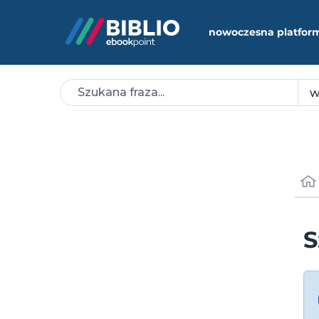
nowoczesna platfor
S