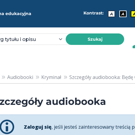
Kontrast:
ma edukacyjna
A
A
Szukaj
Audiobooki
Kryminał
Szczegóły audiobooka: Będę Ci
zczegóły audiobooka
Zaloguj się
, jeśli jesteś zainteresowany treścią p