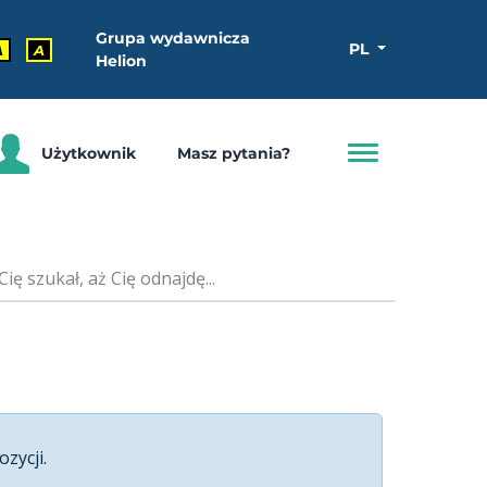
Grupa wydawnicza
PL
A
A
Helion
Użytkownik
Masz pytania?
ę szukał, aż Cię odnajdę...
ozycji.