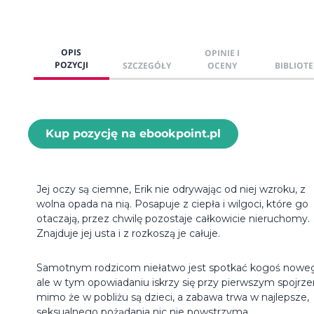
OPIS
OPINIE I
POZYCJI
SZCZEGÓŁY
OCENY
BIBLIOTE
Kup pozycję na ebookpoint.pl
Jej oczy są ciemne, Erik nie odrywając od niej wzroku, z
wolna opada na nią. Posapuje z ciepła i wilgoci, które go
otaczają, przez chwilę pozostaje całkowicie nieruchomy.
Znajduje jej usta i z rozkoszą je całuje.
Samotnym rodzicom niełatwo jest spotkać kogoś nowe
ale w tym opowiadaniu iskrzy się przy pierwszym spojrzen
mimo że w pobliżu są dzieci, a zabawa trwa w najlepsze,
seksualnego pożądania nic nie powstrzyma.