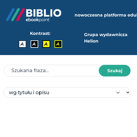
nowoczesna platforma edu
Kontrast:
Grupa wydawnicza
Helion
A
A
A
A
Szukaj