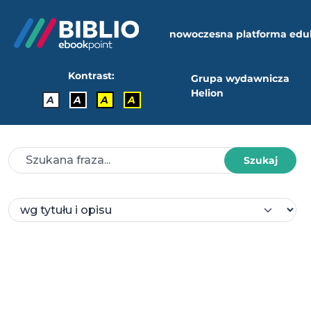
nowoczesna platforma edu
Kontrast:
Grupa wydawnicza
Helion
A
A
A
A
Szukaj