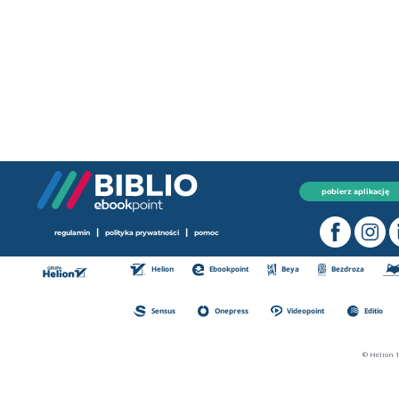
pobierz aplikację
|
|
regulamin
polityka prywatności
pomoc
Helion
Ebookpoint
Beya
Bezdroza
Sensus
Onepress
Videopoint
Editio
© Helion 1