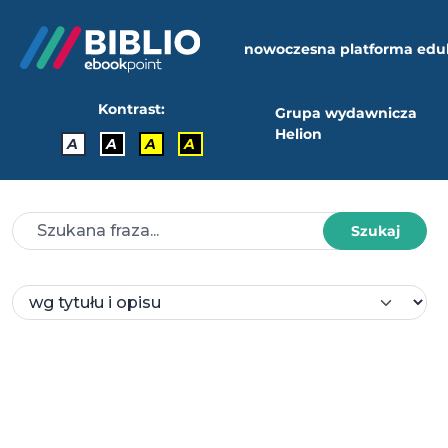
nowoczesna platforma edu
Kontrast:
Grupa wydawnicza
Helion
A
A
A
A
Szukaj