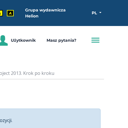
Grupa wydawnicza
PL
A
A
Helion
Użytkownik
Masz pytania?
oject 2013. Krok po kroku
ozycji.