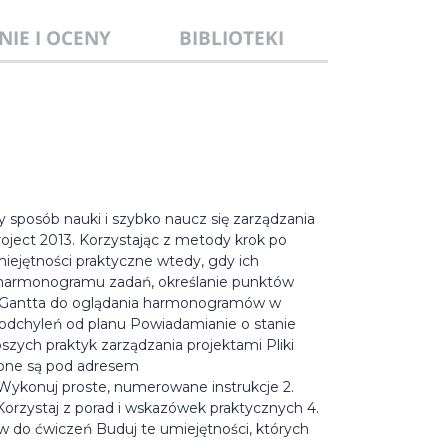
NIE I OCENY
BIBLIOTEKI
 sposób nauki i szybko naucz się zarządzania
ject 2013. Korzystając z metody krok po
miejętności praktyczne wtedy, gdy ich
ie harmonogramu zadań, określanie punktów
w Gantta do oglądania harmonogramów w
 odchyleń od planu Powiadamianie o stanie
ych praktyk zarządzania projektami Pliki
ępne są pod adresem
. Wykonuj proste, numerowane instrukcje 2.
Korzystaj z porad i wskazówek praktycznych 4.
ów do ćwiczeń Buduj te umiejętności, których