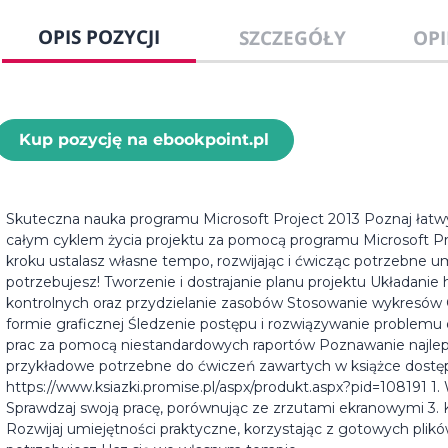
OPIS POZYCJI
SZCZEGÓŁY
OPI
Kup pozycję na ebookpoint.pl
Skuteczna nauka programu Microsoft Project 2013 Poznaj łatwy
całym cyklem życia projektu za pomocą programu Microsoft Pro
kroku ustalasz własne tempo, rozwijając i ćwicząc potrzebne u
potrzebujesz! Tworzenie i dostrajanie planu projektu Układan
kontrolnych oraz przydzielanie zasobów Stosowanie wykresó
formie graficznej Śledzenie postępu i rozwiązywanie problemu
prac za pomocą niestandardowych raportów Poznawanie najlepsz
przykładowe potrzebne do ćwiczeń zawartych w książce dost
https://www.ksiazki.promise.pl/aspx/produkt.aspx?pid=108191 1
Sprawdzaj swoją pracę, porównując ze zrzutami ekranowymi 3. 
Rozwijaj umiejętności praktyczne, korzystając z gotowych plik