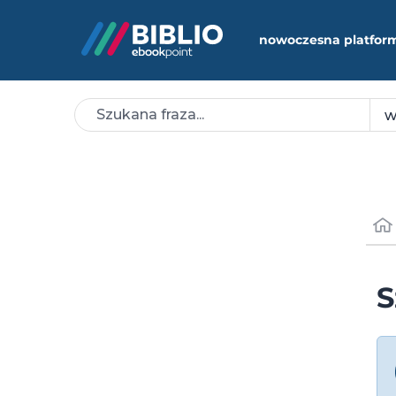
nowoczesna platfor
S