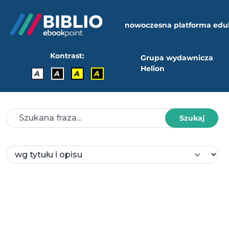
nowoczesna platforma edu
Kontrast:
Grupa wydawnicza
Helion
A
A
A
A
Szukaj