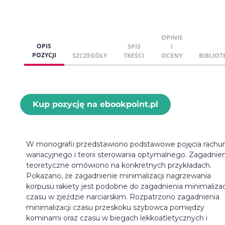
OPINIE
OPIS
SPIS
I
POZYCJI
SZCZEGÓŁY
TREŚCI
OCENY
BIBLIOT
Kup pozycję na ebookpoint.pl
W monografii przedstawiono podstawowe pojęcia rachu
wariacyjnego i teorii sterowania optymalnego. Zagadnien
teoretyczne omówiono na konkretnych przykładach.
Pokazano, że zagadnienie minimalizacji nagrzewania
korpusu rakiety jest podobne do zagadnienia minimalizac
czasu w zjeździe narciarskim. Rozpatrzono zagadnienia
minimalizacji czasu przeskoku szybowca pomiędzy
kominami oraz czasu w biegach lekkoatletycznych i