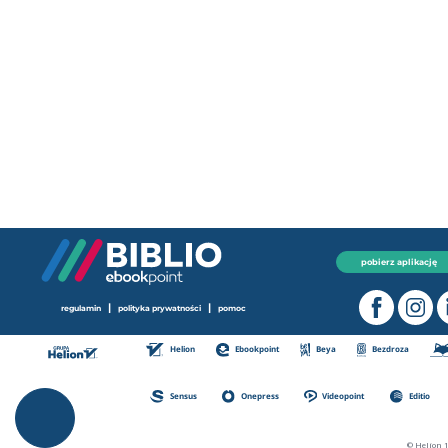
pobierz aplikację
|
|
regulamin
polityka prywatności
pomoc
Helion
Ebookpoint
Beya
Bezdroza
Sensus
Onepress
Videopoint
Editio
© Helion 1