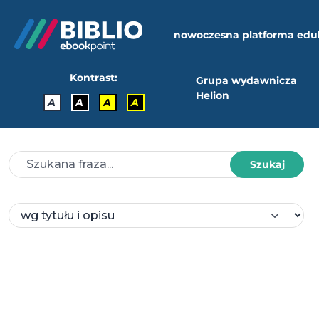
nowoczesna platforma edu
Kontrast:
Grupa wydawnicza
Helion
A
A
A
A
Szukaj