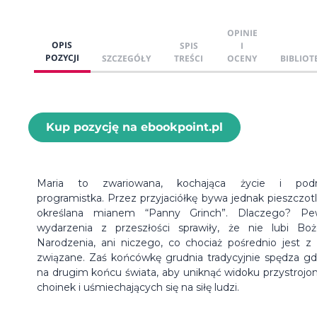
OPINIE
OPIS
SPIS
I
POZYCJI
SZCZEGÓŁY
TREŚCI
OCENY
BIBLIOT
Kup pozycję na ebookpoint.pl
Maria to zwariowana, kochająca życie i podr
programistka. Przez przyjaciółkę bywa jednak pieszczotl
określana mianem “Panny Grinch”. Dlaczego? P
wydarzenia z przeszłości sprawiły, że nie lubi Bo
Narodzenia, ani niczego, co chociaż pośrednio jest z
związane. Zaś końcówkę grudnia tradycyjnie spędza gd
na drugim końcu świata, aby uniknąć widoku przystrojo
choinek i uśmiechających się na siłę ludzi.