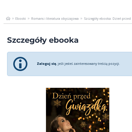
Ebooki
Romans i literatura obyczajowa
Szczegóły ebooka: Dzień przed
Szczegóły ebooka
Zaloguj się
, jeśli jesteś zainteresowany treścią pozycji.