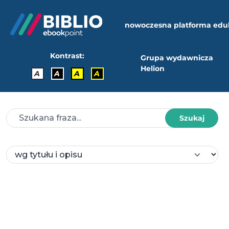
nowoczesna platforma edu
Kontrast:
Grupa wydawnicza
Helion
A
A
A
A
Szukaj