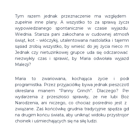
Tym razem jednak przeznaczenie ma względem n
zupełnie inne plany. A wszystko to za sprawą życze
wypowiedzianego spontanicznie w czasie wyjazd
Wiednia.
Starsza pani zakochana w cudownej atmosf
świąt, kot - włóczykij, utalentowana nastolatka i tajemn
sąsiad zrobią wszystko, by wnieść do jej życia nieco ma
Jednak czy nietuzinkowej grupce uda się odczarować
niezwykły czas i sprawić, by Maria odwołała wyjaz
Malezji?
Maria to zwariowana, kochająca życie i podr
programistka. Przez przyjaciółkę bywa jednak pieszczotl
określana mianem “Panny Grinch”. Dlaczego? P
wydarzenia z przeszłości sprawiły, że nie lubi Bo
Narodzenia, ani niczego, co chociaż pośrednio jest z
związane. Zaś końcówkę grudnia tradycyjnie spędza gd
na drugim końcu świata, aby uniknąć widoku przystrojo
choinek i uśmiechających się na siłę ludzi.