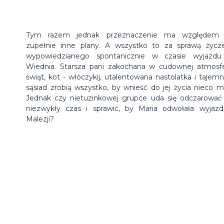
Tym razem jednak przeznaczenie ma względem n
zupełnie inne plany. A wszystko to za sprawą życze
wypowiedzianego spontanicznie w czasie wyjazd
Wiednia.
Starsza pani zakochana w cudownej atmosf
świąt, kot - włóczykij, utalentowana nastolatka i tajemn
sąsiad zrobią wszystko, by wnieść do jej życia nieco ma
Jednak czy nietuzinkowej grupce uda się odczarować
niezwykły czas i sprawić, by Maria odwołała wyjaz
Malezji?