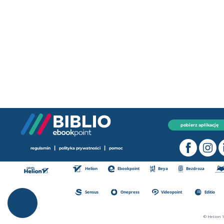
pobierz aplikację
|
|
regulamin
polityka prywatności
pomoc
Helion
Ebookpoint
Beya
Bezdroza
Sensus
Onepress
Videopoint
Editio
© Helion 1