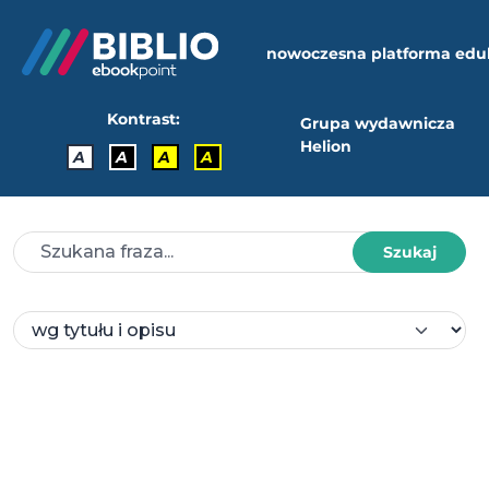
nowoczesna platforma edu
Kontrast:
Grupa wydawnicza
Helion
A
A
A
A
Szukaj