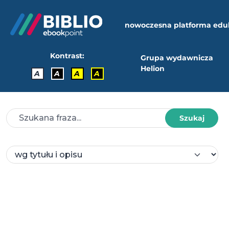
nowoczesna platforma edu
Kontrast:
Grupa wydawnicza
Helion
A
A
A
A
Szukaj