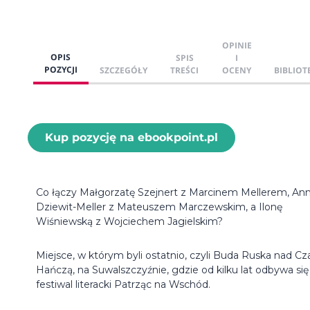
OPINIE
OPIS
SPIS
I
POZYCJI
SZCZEGÓŁY
TREŚCI
OCENY
BIBLIOT
Kup pozycję na ebookpoint.pl
Co łączy Małgorzatę Szejnert z Marcinem Mellerem, An
Dziewit-Meller z Mateuszem Marczewskim, a Ilonę
Wiśniewską z Wojciechem Jagielskim?
Miejsce, w którym byli ostatnio, czyli Buda Ruska nad Cz
Hańczą, na Suwalszczyźnie, gdzie od kilku lat odbywa się
festiwal literacki Patrząc na Wschód.