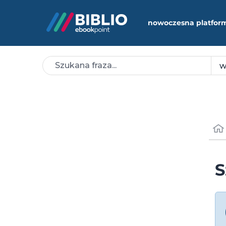
nowoczesna platfor
S