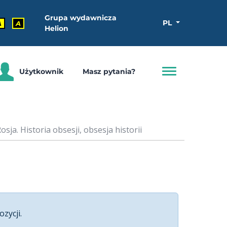
Grupa wydawnicza
PL
A
A
Helion
Użytkownik
Masz pytania?
sja. Historia obsesji, obsesja historii
ozycji.