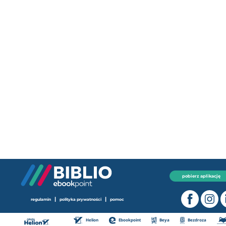
pobierz aplikację
|
|
regulamin
polityka prywatności
pomoc
Helion
Ebookpoint
Beya
Bezdroza