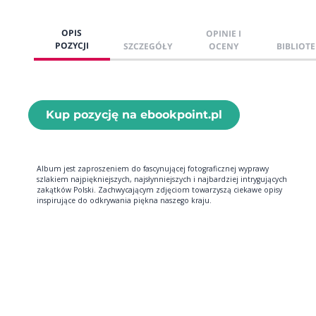
OPIS
OPINIE I
POZYCJI
SZCZEGÓŁY
OCENY
BIBLIOTE
Kup pozycję na ebookpoint.pl
Album jest zaproszeniem do fascynującej fotograficznej wyprawy
szlakiem najpiękniejszych, najsłynniejszych i najbardziej intrygujących
zakątków Polski. Zachwycającym zdjęciom towarzyszą ciekawe opisy
inspirujące do odkrywania piękna naszego kraju.