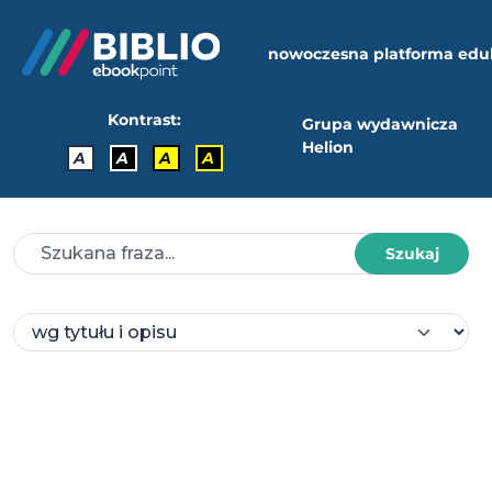
nowoczesna platforma edu
Kontrast:
Grupa wydawnicza
Helion
A
A
A
A
Szukaj