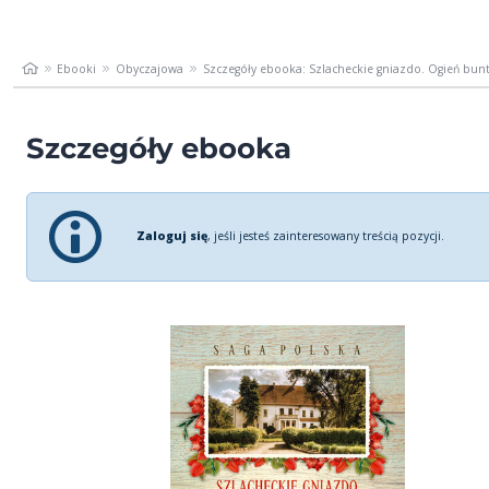
Ebooki
Obyczajowa
Szczegóły ebooka: Szlacheckie gniazdo. Ogień bun
Szczegóły ebooka
Zaloguj się
, jeśli jesteś zainteresowany treścią pozycji.