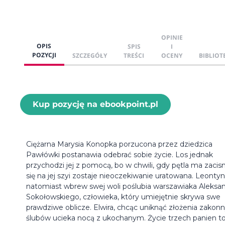
OPINIE
OPIS
SPIS
I
POZYCJI
SZCZEGÓŁY
TREŚCI
OCENY
BIBLIOT
Kup pozycję na ebookpoint.pl
Ciężarna Marysia Konopka porzucona przez dziedzica
Pawłówki postanawia odebrać sobie życie. Los jednak
przychodzi jej z pomocą, bo w chwili, gdy pętla ma zacis
się na jej szyi zostaje nieoczekiwanie uratowana. Leonty
natomiast wbrew swej woli poślubia warszawiaka Aleksa
Sokołowskiego, człowieka, który umiejętnie skrywa swe
prawdziwe oblicze. Elwira, chcąc uniknąć złożenia zakon
ślubów ucieka nocą z ukochanym. Życie trzech panien t