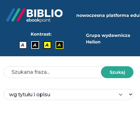
nowoczesna platforma edu
Kontrast:
Grupa wydawnicza
Helion
A
A
A
A
Szukaj