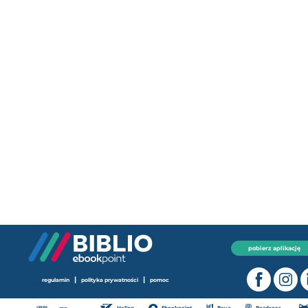
pobierz aplikację
|
|
regulamin
polityka prywatności
pomoc