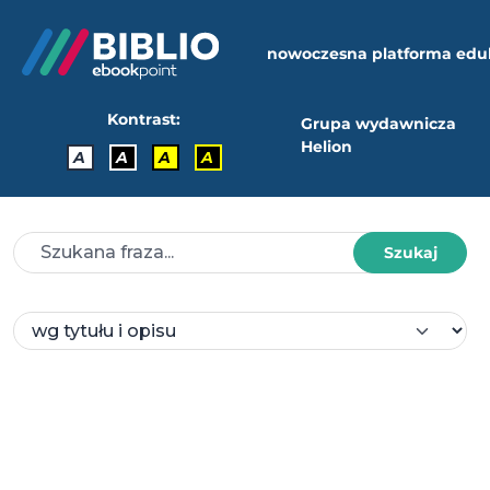
nowoczesna platforma edu
Kontrast:
Grupa wydawnicza
Helion
A
A
A
A
Szukaj