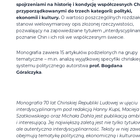
spojrzeniami na historię i kondycję współczesnych Ch
przyporządkowanymi do trzech kategorii: polityki,
ekonomii i kultury.
O wartości poszczególnych rozdzia
stanowi wielowymiarowy opis złożonej rzeczywistości,
pozwalający na zapowiedziane tytułem „interdyscyplinar
poznanie Chin i ich roli we współczesnym świecie.
Monografia zawiera 15 artykułów podzielonych na grupy
tematyczne – m.in. analizę wyjątkowej specyfiki chiński
systemu politycznego autorstwa
prof. Bogdana
Góralczyka
.
Monografia 70 lat Chińskiej Republiki Ludowej w ujęciu
interdyscyplinarnym pod redakcją Hanny Kupś, Macieja
Szatkowskiego oraz Michała Dahla jest publikacją amb
i interesującą. Jej największą zaletą jest nie tylko tytuło
ale autentyczna interdyscyplinarność. Teksty w niej zaw
obejmują tematykę polityczną, ekonomiczną i kulturow