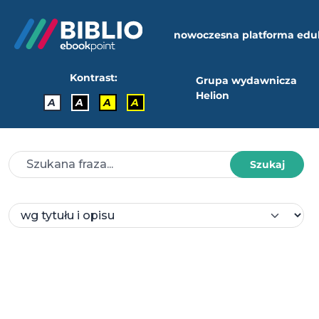
nowoczesna platforma edu
Kontrast:
Grupa wydawnicza
Helion
A
A
A
A
Szukaj