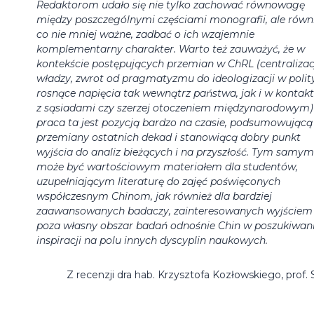
Redaktorom udało się nie tylko zachować równowagę
między poszczególnymi częściami monografii, ale równi
co nie mniej ważne, zadbać o ich wzajemnie
komplementarny charakter. Warto też zauważyć, że w
kontekście postępujących przemian w ChRL (centralizac
władzy, zwrot od pragmatyzmu do ideologizacji w polit
rosnące napięcia tak wewnątrz państwa, jak i w kontak
z sąsiadami czy szerzej otoczeniem międzynarodowym)
praca ta jest pozycją bardzo na czasie, podsumowującą
przemiany ostatnich dekad i stanowiącą dobry punkt
wyjścia do analiz bieżących i na przyszłość. Tym samym
może być wartościowym materiałem dla studentów,
uzupełniającym literaturę do zajęć poświęconych
współczesnym Chinom, jak również dla bardziej
zaawansowanych badaczy, zainteresowanych wyjściem
poza własny obszar badań odnośnie Chin w poszukiwan
inspiracji na polu innych dyscyplin naukowych.
Z recenzji dra hab. Krzysztofa Kozłowskiego, prof.