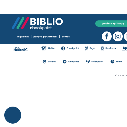
pobierz aplikację
|
|
regulamin
polityka prywatności
pomoc
Helion
Ebookpoint
Beya
Bezdroza
Sensus
Onepress
Videopoint
Editio
© Helion 1