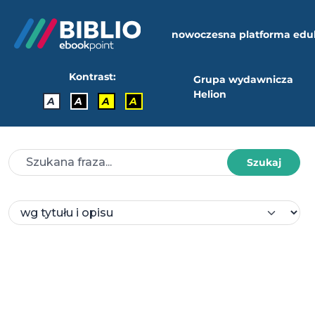
nowoczesna platforma edu
Kontrast:
Grupa wydawnicza
Helion
A
A
A
A
Szukaj