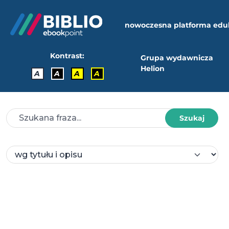
nowoczesna platforma edu
Kontrast:
Grupa wydawnicza
Helion
A
A
A
A
Szukaj