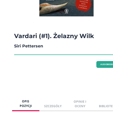
Vardari (#1). Żelazny Wilk
Siri Pettersen
AUDIOBOOK
OPIS
OPINIE I
POZYCJI
SZCZEGÓŁY
OCENY
BIBLIOTE