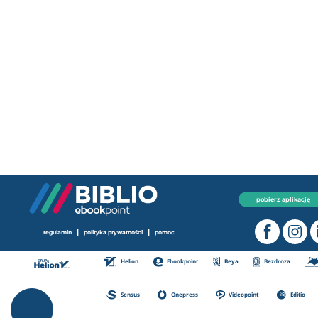
pobierz aplikację
|
|
regulamin
polityka prywatności
pomoc
Helion
Ebookpoint
Beya
Bezdroza
Sensus
Onepress
Videopoint
Editio