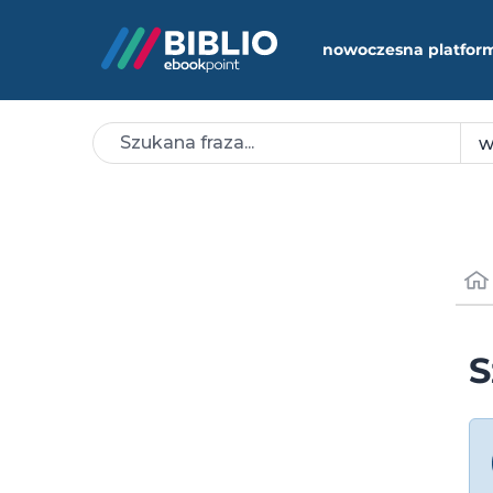
nowoczesna platfor
S