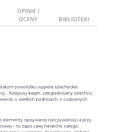
OPINIE I
OCENY
BIBLIOTEKI
italizm powolutku wypiera szlacheckie
ący… Kolejowy kasjer, zdegradowany szlachcic,
wiecie, o wielkich podróżach, o cudownych
 elementy opisywanej rzeczywistości a przy
wej – to zapis całej hierarchii, całego