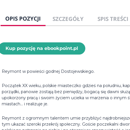
OPIS POZYCJI
SZCZEGÓŁY
SPIS TREŚCI
Kup pozycję na ebookpoint.pl
Reymont w powieści godnej Dostojewskiego.
Początek XX wieku, polskie miasteczko gdzieś na południu, kap
porządki, panowie zostają bez pieniędzy, bogacą się dawni służ
upokorzony pracą i swoim życiem ucieka w marzenia o innym ś
miastach… i realizuje je.
Reymont z ogromnym talentem umie przybliżyć najdrobniejsze
tym ukazać szeroki przekrój społeczny.
Goście poczekalni dworco