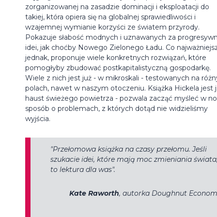
zorganizowanej na zasadzie dominacji i eksploatacji do
takiej, która opiera się na globalnej sprawiedliwości i
wzajemnej wymianie korzyści ze światem przyrody.
Pokazuje słabość modnych i uznawanych za progresyw
idei, jak choćby Nowego Zielonego Ładu. Co najważniejs
jednak, proponuje wiele konkretnych rozwiązań, które
pomogłyby zbudować postkapitalistyczną gospodarkę.
Wiele z nich jest już - w mikroskali - testowanych na róż
polach, nawet w naszym otoczeniu. Książka Hickela jest 
haust świeżego powietrza - pozwala zacząć myśleć w n
sposób o problemach, z których dotąd nie widzieliśmy
wyjścia.
"Przełomowa książka na czasy przełomu. Jeśli
szukacie idei, które mają moc zmieniania świata
to lektura dla was".
Kate Raworth
, autorka
Doughnut Econom