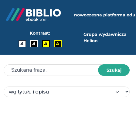
nowoczesna platforma edu
Kontrast:
Grupa wydawnicza
Helion
A
A
A
A
Szukaj