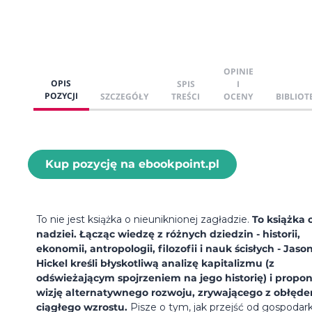
OPINIE
OPIS
SPIS
I
POZYCJI
SZCZEGÓŁY
TREŚCI
OCENY
BIBLIOT
Kup pozycję na ebookpoint.pl
To nie jest książka o nieuniknionej zagładzie.
To książka 
nadziei. Łącząc wiedzę z różnych dziedzin - historii,
ekonomii, antropologii, filozofii i nauk ścisłych - Jaso
Hickel kreśli błyskotliwą analizę kapitalizmu (z
odświeżającym spojrzeniem na jego historię) i propo
wizję alternatywnego rozwoju, zrywającego z obłęd
ciągłego wzrostu.
Pisze o tym, jak przejść od gospodark