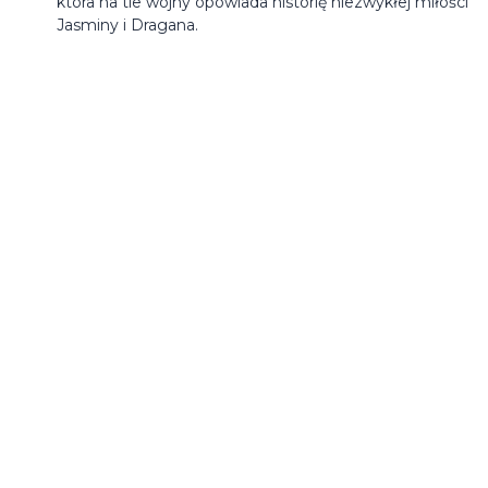
która na tle wojny opowiada historię niezwykłej miłości
Jasminy i Dragana.