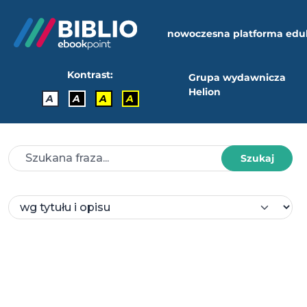
nowoczesna platforma edu
Kontrast:
Grupa wydawnicza
Helion
A
A
A
A
Szukaj