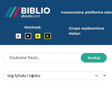
nowoczesna platforma edu
Kontrast:
Grupa wydawnicza
Helion
A
A
A
A
Szukaj