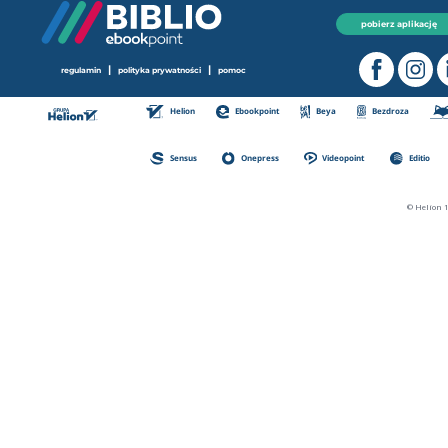
pobierz aplikację
|
|
regulamin
polityka prywatności
pomoc
Helion
Ebookpoint
Beya
Bezdroza
Sensus
Onepress
Videopoint
Editio
© Helion 1