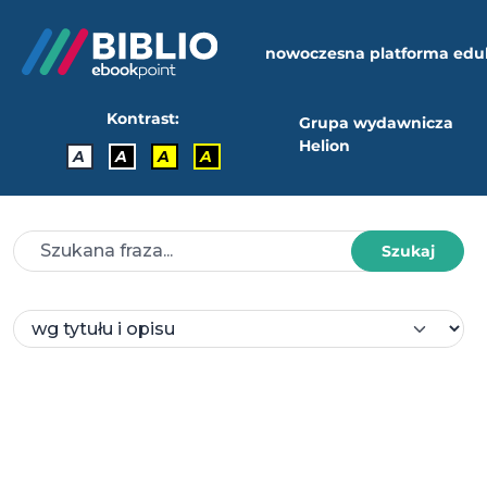
nowoczesna platforma edu
Kontrast:
Grupa wydawnicza
Helion
A
A
A
A
Szukaj