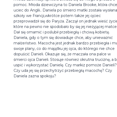
pomoc. Młoda dziewczyna to Daniela Brooke, która chc
uciec do Anglii.. Daniela po śmierci matki została wysłan
szkoły we Francji,wkrótce potem także jej ojciec
przeprowadził się do Paryża. Zaczął on jednak wieść życi
które na pewno nie spodobało by się jej nieżyjącej matce
Dał się omamić i poślubił przebiegłą i chciwą kobietę.
Daniela, gdy o tym się dowiaduje chce, aby unieważnić
małżeństwo. Macocha jest jednak bardzo przebiegła i m
swoje plany, co do majątku jej ojca, do którego nie chce
dopuścić Danieli. Okazuje się, że maczała ona palce w
śmierci ojca Danieli. Stosuje również okrutna truciznę, a 
uspić i wykorzystać Danielę. Czy markiz pomoże Danieli?
Czy uda jej się przechytrzyć przebiegłą macochę? Czy
Daniela zazna spokoju?