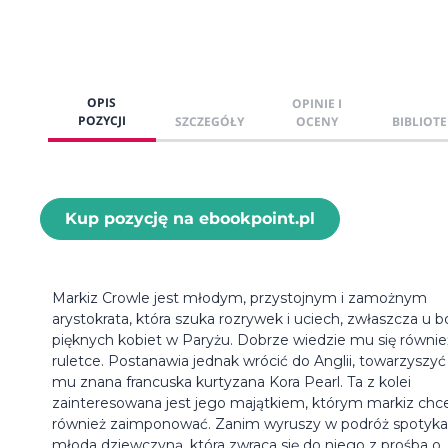
OPIS
OPINIE I
POZYCJI
SZCZEGÓŁY
OCENY
BIBLIOTE
Kup pozycję na ebookpoint.pl
Markiz Crowle jest młodym, przystojnym i zamożnym
arystokrata, która szuka rozrywek i uciech, zwłaszcza u 
pięknych kobiet w Paryżu. Dobrze wiedzie mu się równie
ruletce. Postanawia jednak wrócić do Anglii, towarzyszy
mu znana francuska kurtyzana Kora Pearl. Ta z kolei
zainteresowana jest jego majątkiem, którym markiz chce
również zaimponować. Zanim wyruszy w podróż spotyka
młoda dziewczyną, która zwraca się do niego z prośba o