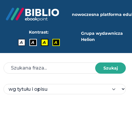
nowoczesna platforma edu
Kontrast:
Grupa wydawnicza
Helion
A
A
A
A
Szukaj