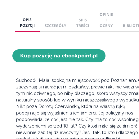
OPINIE
OPIS
SPIS
I
POZYCJI
SZCZEGÓŁY
TREŚCI
OCENY
BIBLIOT
Kup pozycję na ebookpoint.pl
Suchodół. Mała, spokojna miejscowość pod Poznaniem.
zaczynają umierać jej mieszkańcy, prawie nikt nie widzi w
tym nic dziwnego, bo niby dlaczego, skoro wszyscy zmar
naturalny sposób lub w wyniku nieszczęśliwego wypadku
Nikt poza Dorotą Czerwińską, która na własną rękę
podejmuje się wyjaśnienia ich śmierci. Jej policyjny nos
podpowiada, że coś jest nie tak. Czy ma to coś wspólneg
wydarzeniami sprzed 18 lat? Czy ktoś mści się za śmierć
niewinnie zabitej dziewczyny? Jeśli tak, to kto i dlaczego
czekał tak długo, aby wymierzyć sprawiedliwość.