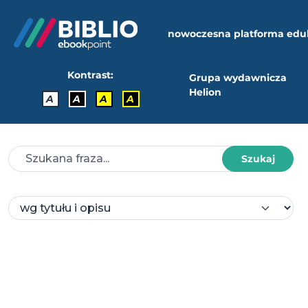
nowoczesna platforma edu
Kontrast:
Grupa wydawnicza
Helion
A
A
A
A
Szukaj