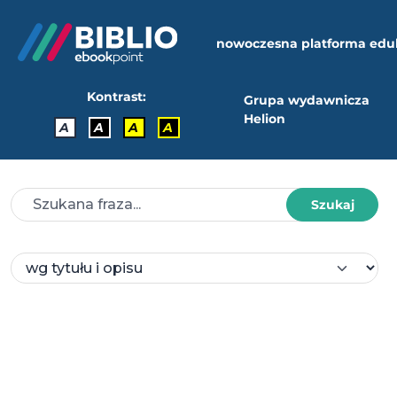
nowoczesna platforma edu
Kontrast:
Grupa wydawnicza
Helion
A
A
A
A
Szukaj