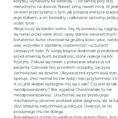
korytku, wyniesiony na werandę – i od tamtej pory leży
nieruchomo na dworze. Nawet zimą, nawet nocą. W jed
ze scen przeczytamy o tym, jak potężna śnieżyca szarpi
jego łóżkiem, a on, bezradny i całkowicie samotny, próbu
ocalić życie.
Akcja toczy się bardzo wolno. Siłą tej powieści są, ciągną
się nieraz przez wiele stron, opisy stanów wewnętrznych
bohaterów. Autor chorował na gruźlicę kości i płuc, wiedz
więc wszystko o szpitalnej codzienności i uczuciach
cierpiących ludzi. W swojej książce doskonale przedstawił
przed śmiercią, bunt, bezradność, różne reakcje na ból
fizyczny. Pokusił się nawet o pokazanie lekarza w roli
pacjenta. Człowiek ten, przedtem rozsądny, zaczyna
zachowywać się dziwnie. Ukrywa przed innymi swój stan,
operuje, choć niemal nic nie widzi i traci przytomność z b
A co, jeśli skalpel wyślizgnie mu się z ręki? Czy jest aż tak
nieodpowiedzialny? Nie, wyjaśnia Choromański, to nie
nieodpowiedzialność. Uruchomiły się po prostu jego
mechanizmy obronne; postawił sobie diagnozę, ale że by
zbyt straszna, natychmiast ją odrzucił. Uwierzył, że nic
poważnego mu nie dolega.
Najciekawsza postać to według mnie Ksenio Brieg. Jest