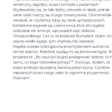
serdeczny, łagodny, wciąż rozmyśla o pacjentach.
Wydawałoby się, że taki dobry człowiek to skarb, jednak
wiele osób męczy się w jego towarzystwie. Choromański
wiedział, że czytelnicy lubią, by obok sympatycznych
bohaterów pojawiła się czarna owca, ktoś, kto będzie
wzbudzał złe emocje, wprowadził więc doktora
Chwaścińskiego. Cóż to za kreatura! Bumelant, cham; im
więcej wódki wypije, tym chętniej robi operacje.
Książka została wzbogacona przemyśleniami autora na
temat dobroci. Niektóre wydają mi się kontrowersyjne. N
przykład te: „Bo nauczyć kogoś postępować dobrze, to t
samo, co tego człowieka poniżyć”*. Kończąc, dodam, że
pisarz posłużył się piękną, barwną polszczyzną. Czytanie
napisanych przez niego zdań to ogromna przyjemność.
Polecam!