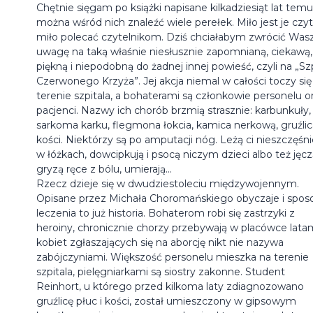
Chętnie sięgam po książki napisane kilkadziesiąt lat temu
można wśród nich znaleźć wiele perełek. Miło jest je czyt
miło polecać czytelnikom. Dziś chciałabym zwrócić Was
uwagę na taką właśnie niesłusznie zapomnianą, ciekawą,
piękną i niepodobną do żadnej innej powieść, czyli na „Szp
Czerwonego Krzyża”. Jej akcja niemal w całości toczy się
terenie szpitala, a bohaterami są członkowie personelu o
pacjenci. Nazwy ich chorób brzmią strasznie: karbunkuły,
sarkoma karku, flegmona łokcia, kamica nerkową, gruźlic
kości. Niektórzy są po amputacji nóg. Leżą ci nieszczęśn
w łóżkach, dowcipkują i psocą niczym dzieci albo też jęcz
gryzą ręce z bólu, umierają...
Rzecz dzieje się w dwudziestoleciu międzywojennym.
Opisane przez Michała Choromańskiego obyczaje i spos
leczenia to już historia. Bohaterom robi się zastrzyki z
heroiny, chronicznie chorzy przebywają w placówce latam
kobiet zgłaszających się na aborcję nikt nie nazywa
zabójczyniami. Większość personelu mieszka na terenie
szpitala, pielęgniarkami są siostry zakonne. Student
Reinhort, u którego przed kilkoma laty zdiagnozowano
gruźlicę płuc i kości, został umieszczony w gipsowym