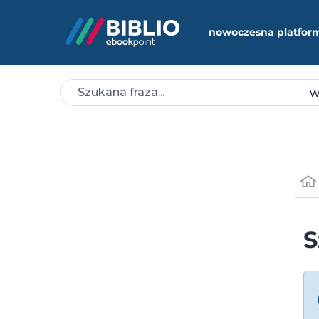
nowoczesna platfor
S