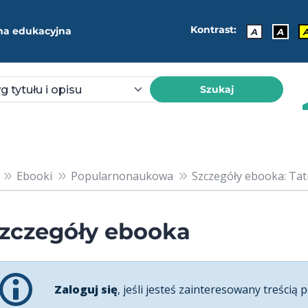
Kontrast:
ma edukacyjna
A
A
Szukaj
Ebooki
Popularnonaukowa
Szczegóły ebooka: Tatu
zczegóły ebooka
Zaloguj się
, jeśli jesteś zainteresowany treścią p