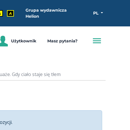
Grupa wydawnicza
PL
A
A
Helion
Użytkownik
Masz pytania?
aże. Gdy ciało staje się tłem
ozycji.