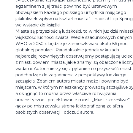
egzaminem z jej treści powinno być ustawowym
obowiązkiem każdego polskiego urzędnika mającego
jakikolwiek wpływ na kształt miasta” – napisał Filip Spring
we wstępie do książki.
Miasta są przyszłością ludzkości, to w nich już dziś miesz
większość ludności świata. Wedle szacunkowych danych
WHO w 2050 r. będzie je zamieszkiwało około 66 proc.
globalnej populacji. Paradoksalnie jednak w krajach
najbardziej rozwiniętych obserwujemy postępującą uciec
z miast, bowiem miasta, jakie znamy, są obarczone liczn
wadami. Autor mierzy się z pytaniem o przyszłość miast,
podchodząc do zagadnienia z perspektywy ludzkiego
szczęścia. Zdaniem autora miasto może i powinno być
miejscem, w którym mieszkańcy prowadzą szczęśliwe ży
a osiągnąć to można przez właściwe rozwiązania
urbanistyczne i projektowanie miast. „Miast szczęśliwe”
łączy po mistrzowsku stronę faktograficzną ze sferą
osobistych obserwacji i odczuć autora.