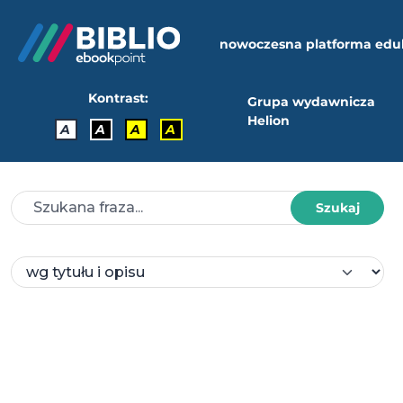
nowoczesna platforma edu
Kontrast:
Grupa wydawnicza
Helion
A
A
A
A
Szukaj