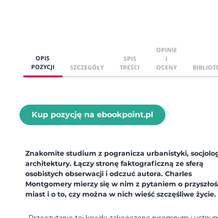
OPINIE
OPIS
SPIS
I
POZYCJI
SZCZEGÓŁY
TREŚCI
OCENY
BIBLIOT
Kup pozycję na ebookpoint.pl
Znakomite studium z pogranicza urbanistyki, socjologi
architektury. Łączy stronę faktograficzną ze sferą
osobistych obserwacji i odczuć autora. Charles
Montgomery mierzy się w nim z pytaniem o przyszłoś
miast i o to, czy można w nich wieść szczęśliwe życie.
„Przeczytanie tej książki zakończone pisemnym i ustny